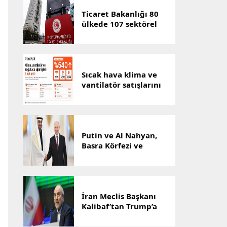
Giderilmelidir”
Ticaret Bakanlığı 80
ülkede 107 sektörel
pazar araştırması
hazırladı
Sıcak hava klima ve
vantilatör satışlarını
artırdı
Putin ve Al Nahyan,
Basra Körfezi ve
Ukrayna’yı görüştü
İran Meclis Başkanı
Kalibaf’tan Trump’a
“tiyatro diplomasisi”
tepkisi