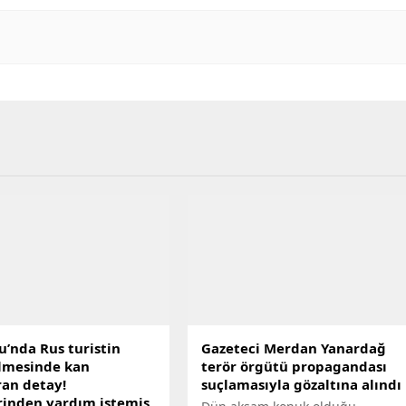
u’nda Rus turistin
Gazeteci Merdan Yanardağ
lmesinde kan
terör örgütü propagandası
an detay!
suçlamasıyla gözaltına alındı
erinden yardım istemiş