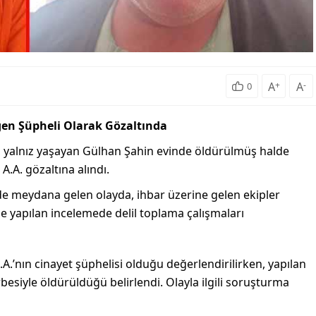
A
+
A
-
0
eğen Şüpheli Olarak Gözaltında
a, yalnız yaşayan Gülhan Şahin evinde öldürülmüş halde
A.A. gözaltına alındı.
de meydana gelen olayda, ihbar üzerine gelen ekipler
vde yapılan incelemede delil toplama çalışmaları
.’nın cinayet şüphelisi olduğu değerlendirilirken, yapılan
besiyle öldürüldüğü belirlendi. Olayla ilgili soruşturma