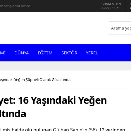
GRAM ALTIN
 satışlarını artırdı
6.660,55
Mİ
DÜNYA
EĞİTİM
SEKTÖR
YEREL
 Yaşındaki Yeğen Şüpheli Olarak Gözaltında
ayet: 16 Yaşındaki Yeğen
ltında
silmiş halde ölü bulunan Gülhan Şahin’in (56), 12 yerinden