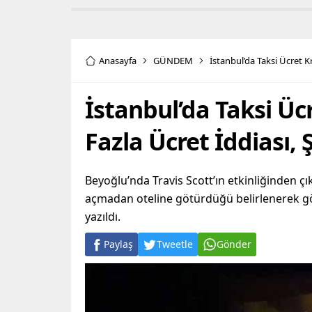
Anasayfa
GÜNDEM
İstanbul’da Taksi Ücret Kr
İstanbul’da Taksi Ücr
Fazla Ücret İddiası, 
Beyoğlu’nda Travis Scott’ın etkinliğinden ç
açmadan oteline götürdüğü belirlenerek göza
yazıldı.
Paylaş
Tweetle
Gönder