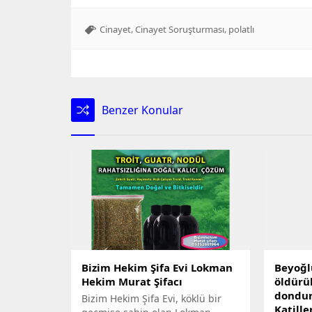
,
,
Cinayet
Cinayet Soruşturması
polatlı
Benzer Konular
Bizim Hekim Şifa Evi Lokman
Beyoğl
Hekim Murat Şifacı
öldürü
dondur
Bizim Hekim Şifa Evi, köklü bir
Katill