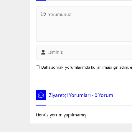
büyük bir şaşkınlık yaşadılar.
Gençler, bu durumu "Keşke
öğrenmez olaydık" notuyla sosyal
medyada paylaştı.
Daha sonraki yorumlarımda kullanılması için adım, e
Ziyaretçi Yorumları - 0 Yorum
Henüz yorum yapılmamış.