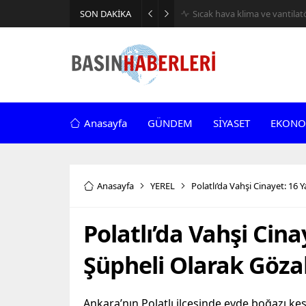
SON DAKİKA
Sıcak hava klima ve vantilatör
Anasayfa
GÜNDEM
SİYASET
EKONO
Anasayfa
YEREL
Polatlı’da Vahşi Cinayet: 16
Polatlı’da Vahşi Cin
Şüpheli Olarak Göza
Ankara’nın Polatlı ilçesinde evde boğazı ke