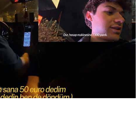
A
+
A
-
0