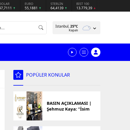
DOLAR
EURO
STERLİN
BIST 100
47,7111
55,1881
64,4139
13.779,39
İstanbul,
25
°C
Kapalı
POPÜLER KONULAR
BASIN AÇIKLAMASI |
Şehmuz Kaya: “İsim
Benzerliği Nedeniyle
Oluşan Yanlış
Anlamalar