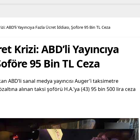
izi: ABD’li Yayıncıya Fazla Ücret İddiası, Şoföre 95 Bin TL Ceza
et Krizi: ABD’li Yayıncıya
Şoföre 95 Bin TL Ceza
ıkan ABD’li sanal medya yayıncısı Auger’i taksimetre
ltına alınan taksi şoförü H.A.’ya (43) 95 bin 500 lira ceza