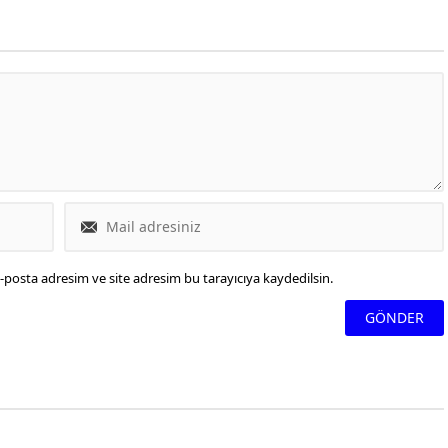
nı (ISG) geçen yıla
 kıtanın en güçlü büyüme
anslarından birine imza
llık 40 milyon üzeri yolcu
esine sahip 'Major/Büyük
nları' kategorisinde,
ında yüzde 14,3, şubat
se yüzde 15,7 yolcu...
-posta adresim ve site adresim bu tarayıcıya kaydedilsin.