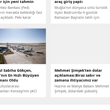
r için yeni tahmin
araç giriş yaptı
kez Bankası (Fed)
Muğla'nın dünyaca ünlü turistik
rın merakla beklediği faiz
ilçesi Bodrum'da 9 günlük
 açıkladı. Peki karar
Ramazan Bayramı tatili için
da altın, dolara ilişkin
kentte araç yoğunluğu
ler neler? Ekonomist
yaşanırken, uzun araç kuyrukları
aviş, milliyet.com.tr’ye
oluştu. İlçeye son 24 saatte 15
ra ilişkin beklentilerini
bin aracın giriş yaptığı belirtildi.
 İşte detaylar...
ul Sabiha Gökçen,
Mehmet Şimşek’ten dolar
’nın En Hızlı Büyüyen
açıklaması:Biraz sabır ve
manı Oldu
zamana ihtiyacımız var
Uluslararası
Hazine ve Maliye Bakanı Mehmet
anları Konseyi’nin (ACI
Şimşek, dolardaki yükseliş
2026 yılı şubat trafik
sonrası sosyal medyadan dikkat
 açıklandı. Buna göre
çeken bir paylaşıma imza attı.
l Sabiha Gökçen