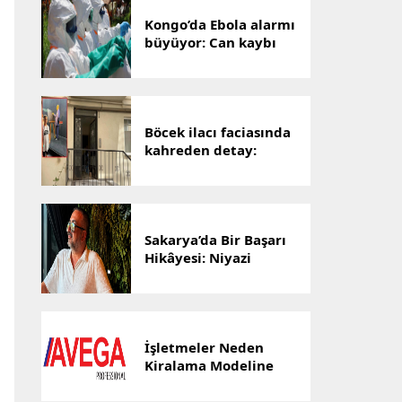
Kongo’da Ebola alarmı
büyüyor: Can kaybı
1801’e yükseldi
Böcek ilacı faciasında
kahreden detay:
Hayatını kaybeden
Yusuf Talha,
hastanenin ilk
bebeğiydi
Sakarya’da Bir Başarı
Hikâyesi: Niyazi
Cihan’ın Ticaret
Yolculuğu Markalara
Dönüştü
İşletmeler Neden
Kiralama Modeline
Yöneliyor? AVEGA’dan
Esnek Temizlik