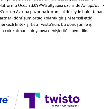
latformu Ocean 3.0’ı AWS altyapısı üzerinde Avrupa’da ilk
ayCore’un Avrupa pazarına kurumsal düzeyde bulut tabanlı
rtner (dönüşüm ortağı) olarak girişini temsil ettiği
 merkezli fintek şirketi Twisto’nun, bu dönüşümle iş
n çok katmanlı bir yapıya genişlettiği kaydedildi.