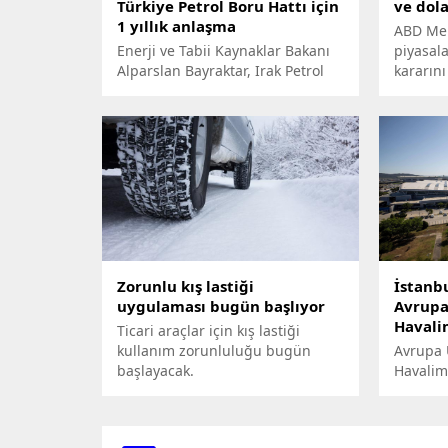
Türkiye Petrol Boru Hattı için
ve dola
1 yıllık anlaşma
ABD Mer
Enerji ve Tabii Kaynaklar Bakanı
piyasala
Alparslan Bayraktar, Irak Petrol
kararını
Bakanı Basim Muhammed
sonrasın
Hüdeyir ve beraberindeki heyet
beklenti
ile Bakanlıkta bir görüşme
Belgin M
gerçekleştirdi.
piyasala
açıkladı.
Zorunlu kış lastiği
İstanb
uygulaması bugün başlıyor
Avrupa
Havali
Ticari araçlar için kış lastiği
kullanım zorunluluğu bugün
Avrupa 
başlayacak.
Havalim
Europe) 
verileri
İstanbu