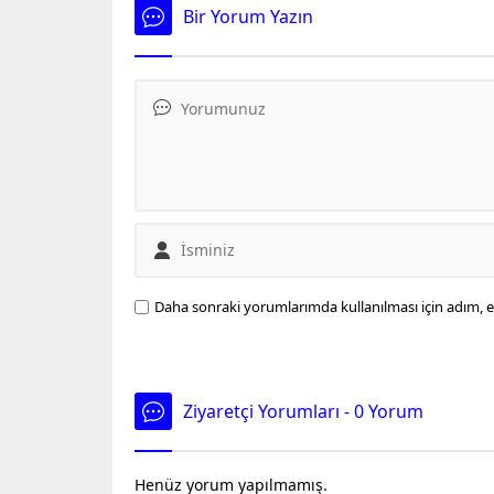
Havalima
Bir Yorum Yazın
kıyasla
perform
attı. Yı
kapasit
Havalima
ocak ay
ayında i
Daha sonraki yorumlarımda kullanılması için adım, e
Ziyaretçi Yorumları - 0 Yorum
Henüz yorum yapılmamış.