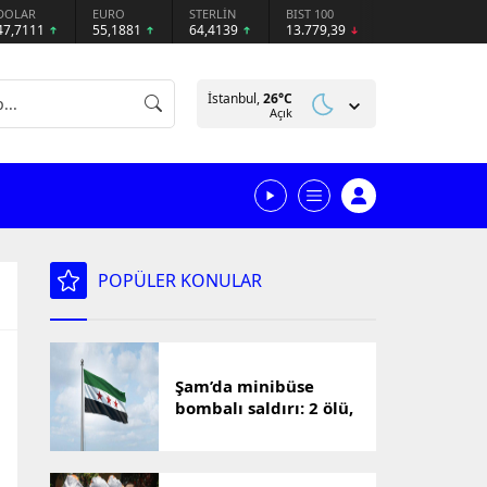
DOLAR
EURO
STERLİN
BIST 100
47,7111
55,1881
64,4139
13.779,39
İstanbul,
26
°C
Açık
POPÜLER KONULAR
Şam’da minibüse
bombalı saldırı: 2 ölü,
13 yaralı