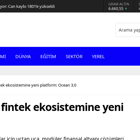
GRAM ALTIN
or: Can kaybı 1801’e yükseldi
6.660,55
Mİ
DÜNYA
EĞİTİM
SEKTÖR
YEREL
ek ekosistemine yeni platform: Ocean 3.0
fintek ekosistemine yeni
rmlar için uçtan uca, modüler finansal altyapı çözümleri