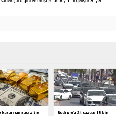
 sadeleştirdiğini ve müşteri deneyimini geliştiren yeni
z kararı sonrası altın
Bodrum’a 24 saatte 15 bin