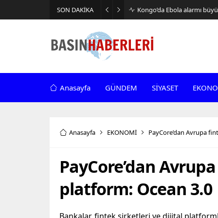
SON DAKİKA
Kongo’da Ebola alarmı büyüy
Anasayfa
GÜNDEM
SİYASET
EKONO
Anasayfa
EKONOMİ
PayCore’dan Avrupa fint
PayCore’dan Avrupa 
platform: Ocean 3.0
Bankalar, fintek şirketleri ve dijital platfo