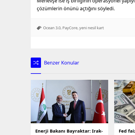
Menevşe ise iş birliğinin operasyonel yapıyı
çözümlerin önünü açtığını söyledi.
,
,
Ocean 3.0
PayCore
yeni nesil kart
Benzer Konular
Enerji Bakanı Bayraktar: Irak-
Fed fai