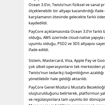
Ocean 3.0’ın, Twisto’nun fiziksel ve sanal 
ölçeklenebilir bir altyapı kazandırdığı ifad
karşılamanın ötesinde gelecekte farklı öd
kaydedildi.
PayCore açıklamasında Ocean 3.0’ın farklı 
olduğu, AWS üzerinde cloud-native yapıyla ge
uyumlu olduğu, PSD2 ve 3DS altyapısı say
ifade edildi.
Sistem, Mastercard, Visa, Apple Pay ve Goog
çok ülkeli operasyonların tek merkezden yö
Twisto’nun tedarikçi bağımlılığının azaldığı
yönetilebilir hale geldiği aktarıldı.
PayCore Genel Müdürü Mustafa Bezeklioğlu, 
oluşturulduğunu belirterek, platformun yal
ve regülasyonlara tam uyumlu bir dönüşüm 