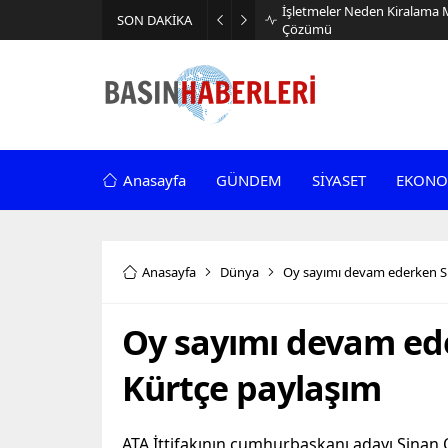
İşletmeler Neden Kiralama 
SON DAKİKA
Çözümü
Anasayfa
GÜNDEM
SİYASET
EKONO
Anasayfa
Dünya
Oy sayımı devam ederken S
Oy sayımı devam ed
Kürtçe paylaşım
ATA İttifakının cumhurbaşkanı adayı Sina