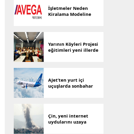
İşletmeler Neden
Kiralama Modeline
Yöneliyor? AVEGA’dan
Esnek Temizlik
Çözümü
Yarının Köyleri Projesi
eğitimleri yeni illerde
devam ediyor
AJet’ten yurt içi
uçuşlarda sonbahar
indirimi
Çin, yeni internet
uydularını uzaya
gönderdi