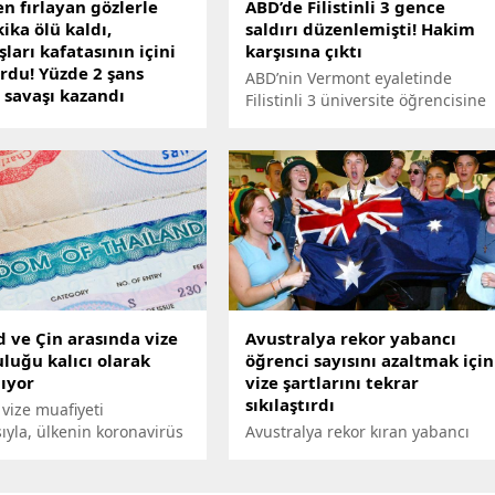
n fırlayan gözlerle
ABD’de Filistinli 3 gence
kika ölü kaldı,
saldırı düzenlemişti! Hakim
ları kafatasının içini
karşısına çıktı
rdu! Yüzde 2 şans
ABD’nin Vermont eyaletinde
 savaşı kazandı
Filistinli 3 üniversite öğrencisine
uk granit levhanın altında
silahlı saldırı düzenleyen zanlı,
damın yardımına
çıkarıldığı mahkemede kendisine
ları koştu ancak
yöneltilen ikinci derece cinayete
eri karşısında kelimenin
teşebbüs suçlamalarını kabul
amıyla şok oldular. Herkes
etmedi.
tıp ağlarken,
larının öldüğünü
ler.
 ve Çin arasında vize
Avustralya rekor yabancı
luğu kalıcı olarak
öğrenci sayısını azaltmak için
lıyor
vize şartlarını tekrar
sıkılaştırdı
vize muafiyeti
sıyla, ülkenin koronavirüs
Avustralya rekor kıran yabancı
sinden büyük zarar
öğrenci akınını dizginlemek için
urizm sektörüne ivme
vize şartlarını son 7 ayda ikinci