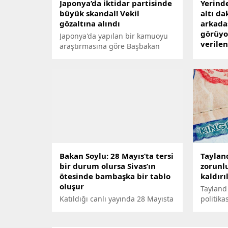
Japonya’da iktidar partisinde
Yerinde
büyük skandal! Vekil
altı da
gözaltına alındı
arkadaş
görüyo
Japonya'da yapılan bir kamuoyu
verilen
araştırmasına göre Başbakan
Fumio Kişida'ya olan halk
4,5 tonl
desteği, yüzde 20 civarında
kalan a
düşerek son yıllarda bir
arkadaş
başbakan için en düşük seviyeye
gördükl
geriledi.
tam anl
çığlık a
arkadaş
düşündü
Bakan Soylu: 28 Mayıs’ta tersi
Tayland
bir durum olursa Sivas’ın
zorunlu
ötesinde bambaşka bir tablo
kaldırı
oluşur
Tayland 
Katıldığı canlı yayında 28 Mayısta
politika
yapılacak 2. tur seçimlerinin çok
pandemi
önemli bir dönüm noktası
gören t