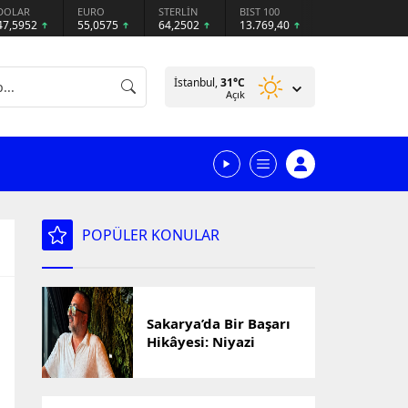
DOLAR
EURO
STERLİN
BIST 100
47,5952
55,0575
64,2502
13.769,40
İstanbul,
31
°C
Açık
POPÜLER KONULAR
Sakarya’da Bir Başarı
Hikâyesi: Niyazi
Cihan’ın Ticaret
Yolculuğu Markalara
Dönüştü