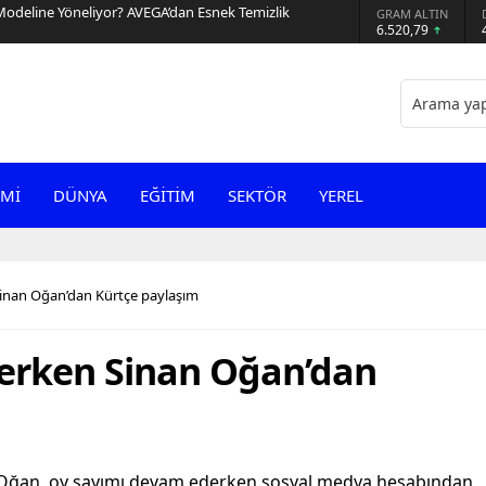
Modeline Yöneliyor? AVEGA’dan Esnek Temizlik
GRAM ALTIN
6.520,79
Mİ
DÜNYA
EĞİTİM
SEKTÖR
YEREL
inan Oğan’dan Kürtçe paylaşım
erken Sinan Oğan’dan
n Oğan, oy sayımı devam ederken sosyal medya hesabından