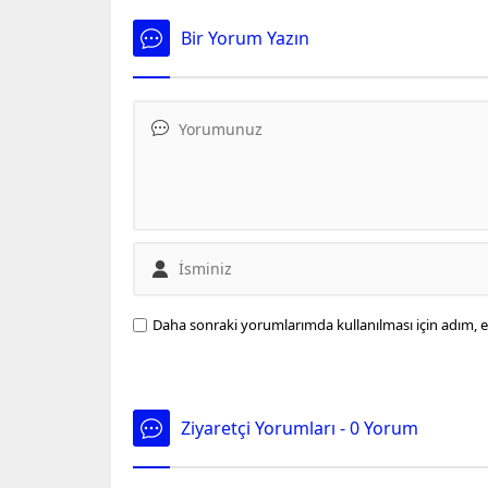
olduğunu belirten İçişleri Bakanı
kazandı
Süleyman Soylu, "28 Mayısta tersi
Bir Yorum Yazın
bir durum olursa Sivasın
ötesinde bambaşka bir tablo
oluşur. Türkiyeyi tanıyan bir
adamım. Boğazınıza büyük bir
taş oturur ve yüzyıl bu taşı
çıkaramazsınız bir daha" diye
konuştu.
Daha sonraki yorumlarımda kullanılması için adım, e
Ziyaretçi Yorumları - 0 Yorum