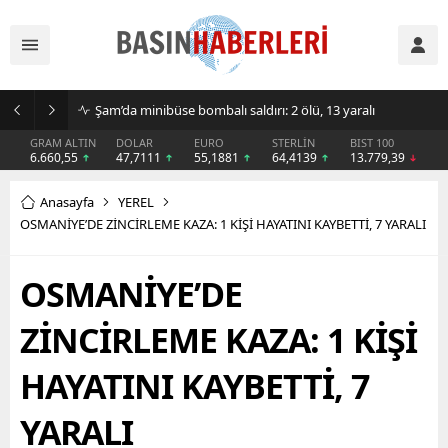
Kongo’da Ebola alarmı büyüyor: Can kaybı 1801’e yükseldi
GRAM ALTIN
DOLAR
EURO
STERLİN
BIST 100
6.660,55
47,7111
55,1881
64,4139
13.779,39
Anasayfa
YEREL
OSMANİYE’DE ZİNCİRLEME KAZA: 1 KİŞİ HAYATINI KAYBETTİ, 7 YARALI
OSMANİYE’DE
ZİNCİRLEME KAZA: 1 KİŞİ
HAYATINI KAYBETTİ, 7
YARALI