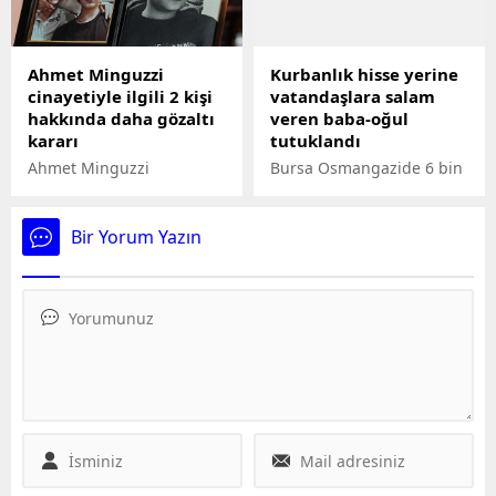
ilişkin açıklamalarda
nikotonik etki sağlayarak
bulundu.
kullanıcıya dumansız bir
hava sahası sunmayı
Ahmet Minguzzi
Kurbanlık hisse yerine
amaçlar. Bu özel karışım,
cinayetiyle ilgili 2 kişi
vatandaşlara salam
her kullanımda etkisini
hakkında daha gözaltı
veren baba-oğul
gösterir ve 3 ila 7 gün
kararı
tutuklandı
içinde bağımlılık...
Ahmet Minguzzi
Bursa Osmangazide 6 bin
cinayetiyle ilgili 2 kişi
800 liradan kurban hissesi
hakkında daha gözaltı
satan işletme,
kararı
vatandaşlara kurban eti
Bir Yorum Yazın
yerine baton şeklinde
paketlenmiş kıyma ve
vakumlanarak
paketlenmiş bozuk et
vermişti. Olay üzerine
başlatılan soruşturmada
işletme sahibi baba-oğul
tutuklandı.