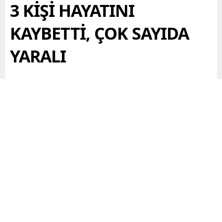
3 KİŞİ HAYATINI
KAYBETTİ, ÇOK SAYIDA
YARALI
Adıyaman’ın Gölbaşı İlçesi’nde 2 otomobilin çarpıştığı
kazada Aysel Coşkun (39) ve çocukları Muhammed
Burak Coşkun (14) ile Deniz Aren Coşkun (1) yaşamını
yitirdi, eşi Veysel Coşkun (45), diğer çocuğu Emir
Mirza Coşkun (12) ve 2 kişi daha yaralandı.
Paylaş
Tweetle
Gönder