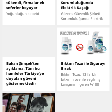
tükendi, firmalar ek
Sorumluluğunda
seferler koyuyor
Elektrik Kaçağı
Yoğunluğun sebebi
Gözens Güvenlik Şirketi
Sorumluluğunda Elektrik
Kaçağı İstanbul
Havalimanı’nda dış hat
uçuşları pasaport ve veri
kontrolü işlemlerini
yürüten Gözen Security
şirketinin personelini
Pazartesi sabah
saatlerinde elektrik çarptı.
Bakan Şimşek’ten
Bıktım Tozu ile Sigarayı
Türk Hava Yolları’nın TK3
açıklama: Tüm bu
Bırak
İstanbul – New York
hamleler Türkiye’ye
yolcularının işlemlerini
Bıktım Tozu, 13 farklı
duyulan güveni
yapan personel; Gözen
bitkinin özenle seçilmiş
göstermektedir
Güvenlik şirketine ait
karışımını içeren %100
banko/cihazında yaşanan
Hazine ve Maliye Bakanı
bitki bileşenli özel bir
elektrik kaçağı sebebiyle iş
Mehmet Şimşek, sosyal
formülle hazırlanan bir
kazası geçirdi....
medya hesabından
üründür. İçeriğindeki
yabancı yatırımcıların
yoğun karanfil ve diğer
Türkiyeye olan ilgisine
bitki özleri, beyinde