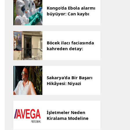
Kongo’da Ebola alarmı
büyüyor: Can kaybı
1801’e yükseldi
Böcek ilacı faciasında
kahreden detay:
Hayatını kaybeden
Yusuf Talha,
hastanenin ilk
bebeğiydi
Sakarya’da Bir Başarı
Hikâyesi: Niyazi
Cihan’ın Ticaret
Yolculuğu Markalara
Dönüştü
İşletmeler Neden
Kiralama Modeline
Yöneliyor? AVEGA’dan
Esnek Temizlik