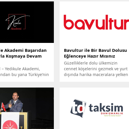
le Akademi Başarıdan
Bavultur ile Bir Bavul Dolusu
yla Koşmaya Devam
Eğlenceye Hazır Mısınız
Güzelliklerle dolu ülkemizin
l – Yedikule Akademi,
cennet köşelerini gezmek ve yurt
ından bu yana Türkiye’nin
dışında harika maceralara yelken
alanındaki dönüşümüne
açmak artık çok
ediyor. Gelişen
kolay. Bavultur güvencesiyle
iler ve değişen ihtiyaçlar
sizler de şimdiye kadar hiç
usunda sürekli kendini
deneyimlemediğiniz bir tatil
en Yedikule Akademi,
yaşayabileceksiniz. Birbirinden
offline ve yüz yüze
avantajlı yurt içi ve yurt dışı
lar sunarak eğitimin
turlarımız, tüm ihtiyaçlarınızı
ine yön veriyor. Akademi,
karşılayan bütüncül
ğitmen kadrosu ve
hizmetlerimiz ve güçlü müşteri