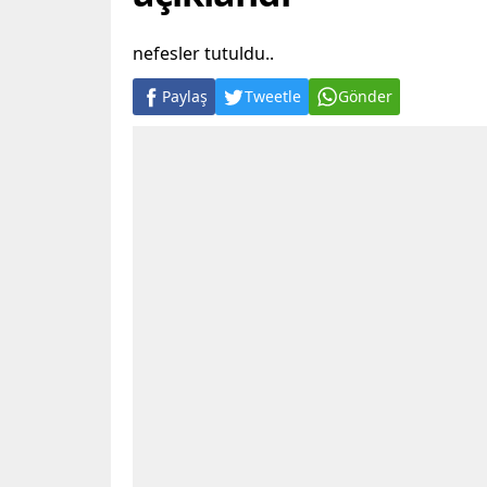
nefesler tutuldu..
Paylaş
Tweetle
Gönder