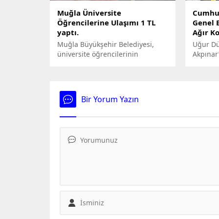
uluslara
Muğla Üniversite
Cumhur
sertifika
Öğrencilerine Ulaşımı 1 TL
Genel 
dünyası
yaptı.
Ağır K
Muğla Büyükşehir Belediyesi,
Uğur Dü
üniversite öğrencilerinin
Akpınar’
ulaşımını daha ekonomik hale
olmasay
getirmek için önemli bir adım
belli ol
attı.
açıklama
ifade, t
Bir Yorum Yazın
Türkiye
kuruluş
yaparak,
kişinin 
kimlikle
olduğunu
Ancak, b
ailemizi