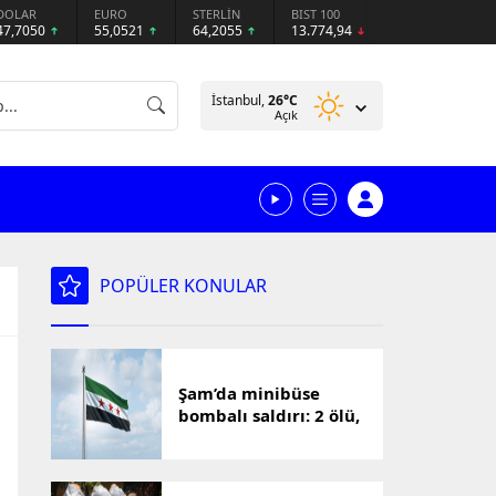
DOLAR
EURO
STERLİN
BIST 100
47,7050
55,0521
64,2055
13.774,94
İstanbul,
26
°C
Açık
POPÜLER KONULAR
Şam’da minibüse
bombalı saldırı: 2 ölü,
13 yaralı