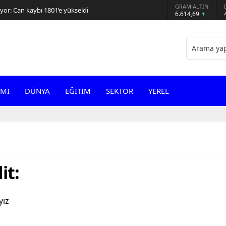
GRAM ALTIN
or: Can kaybı 1801’e yükseldi
6.614,69
Mİ
DÜNYA
EĞİTİM
SEKTÖR
YEREL
it:
yız