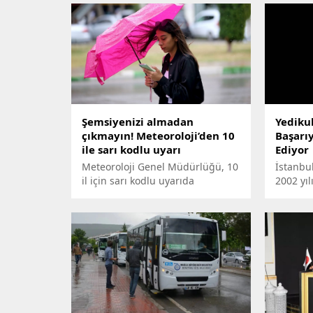
Şemsiyenizi almadan
Yediku
çıkmayın! Meteoroloji’den 10
Başarı
ile sarı kodlu uyarı
Ediyor
Meteoroloji Genel Müdürlüğü, 10
İstanbu
il için sarı kodlu uyarıda
2002 yıl
bulundu. Kuvvetli yağışın etkili
eğitim 
olacağı belirtilen bu kentlerde
öncülük 
vatandaşlardan tedbirli olmaları
teknoloj
istendi.
doğrult
yeniley
online, 
program
geleceğ
uzman e