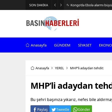
SON DAKİKA
Kongo’da Ebola alarmı büyüy
Anasayfa
GÜNDEM
SİYASET
EKONO
Anasayfa
YEREL
MHP’li adaydan tehdit:
MHP’li adaydan tehd
Bu şehri başınıza yıkarız, nefes bile aldırma
Paylaş
Tweetle
Gönder