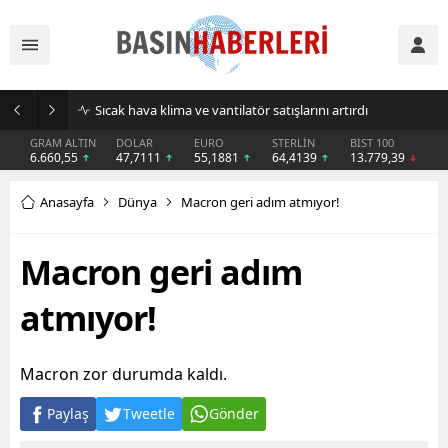
Sıcak hava klima ve vantilatör satışlarını artırdı
GRAM ALTIN
DOLAR
EURO
STERLİN
BIST 100
6.660,55
47,7111
55,1881
64,4139
13.779,39
Anasayfa
Dünya
Macron geri adım atmıyor!
Macron geri adım
atmıyor!
Macron zor durumda kaldı.
Paylaş
Tweetle
Gönder