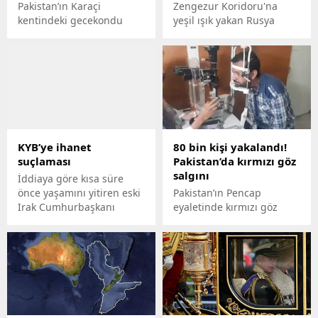
Pakistan’ın Karaçi
Zengezur Koridoru'na
kentindeki gecekondu
yeşil ışık yakan Rusya
mahallesinde çıkan
Dışişleri Bakanlığı
yangında 100’den fazla ev
Karabağ'daki barış gücü
küle döndü.
askerlerinin geleceğinin
yalnızca Azerbaycan'la ele
alınacağını duyurdu. İşgal
rejiminin liderlerine dair
soruya verilen yanıt ise,
söze gerek bırakmadı.
KYB’ye ihanet
80 bin kişi yakalandı!
suçlaması
Pakistan’da kırmızı göz
salgını
İddiaya göre kısa süre
önce yaşamını yitiren eski
Pakistan’ın Pencap
Irak Cumhurbaşkanı
eyaletinde kırmızı göz
Talabani’nin oğlu Pavel
hastalığı nedeniyle
Talabani, KYB Anti Terör
hastanelere gelen kişi
Güçleri Sorumlusu yeğeni
sayısı 80 bini geçti.
Lahur Talabani ve p