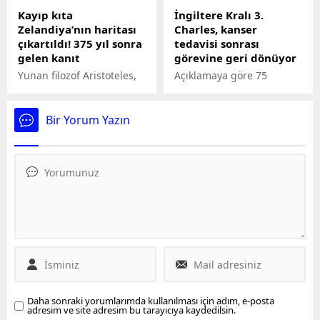
Kayıp kıta
İngiltere Kralı 3.
Zelandiya’nın haritası
Charles, kanser
çıkartıldı! 375 yıl sonra
tedavisi sonrası
gelen kanıt
görevine geri dönüyor
Yunan filozof Aristoteles,
Açıklamaya göre 75
astronom Batlamyus ve
yaşındaki Kral, halka açık
coğrafyacı Eratosthenes'in
ziyaretlerden ilkini 30
tarif ettiği hayali kıtaya,
Nisan'da bir kanser tedavi
Bir Yorum Yazın
kartograflar Latince
merkezine yapacak.
güneydeki bilinmeyen
toprak anlamına gelen
Terra Australis Incognita
adını vermişlerdi.
Daha sonraki yorumlarımda kullanılması için adım, e-posta
adresim ve site adresim bu tarayıcıya kaydedilsin.