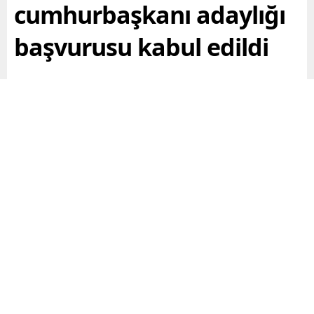
cumhurbaşkanı adaylığı
başvurusu kabul edildi
Erdoğan ve Kılıçdaroğlunun cumhurbaşkanı
adaylığını…..
Paylaş
Tweetle
Gönder