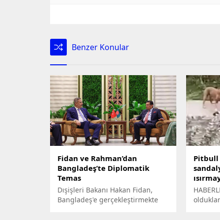
Benzer Konular
Fidan ve Rahman’dan
Pitbull
Bangladeş’te Diplomatik
sandal
Temas
ısırmay
Dışişleri Bakanı Hakan Fidan,
HABERLE
Bangladeş'e gerçekleştirmekte
olduklar
olduğu ziyaret kapsamında,
köpek, t
Bangladeş Dışişleri Bakanı
adama sa