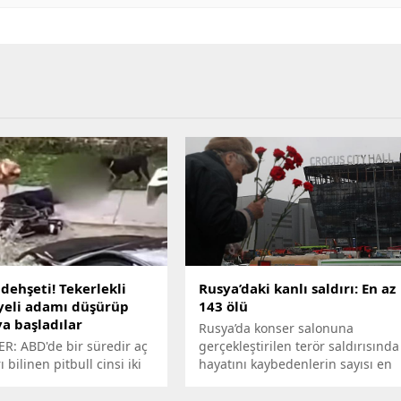
 dehşeti! Tekerlekli
Rusya’daki kanlı saldırı: En az
yeli adamı düşürüp
143 ölü
a başladılar
Rusya’da konser salonuna
R: ABD'de bir süredir aç
gerçekleştirilen terör saldırısında
ı bilinen pitbull cinsi iki
hayatını kaybedenlerin sayısı en
ekerlekli sandalyedeki bir
az 143’e yükseldi.
ldırdı...