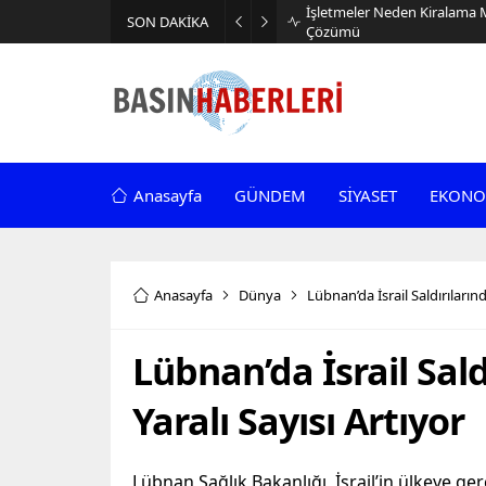
İşletmeler Neden Kiralama 
SON DAKİKA
Çözümü
Anasayfa
GÜNDEM
SİYASET
EKONO
Anasayfa
Dünya
Lübnan’da İsrail Saldırıların
Lübnan’da İsrail Sal
Yaralı Sayısı Artıyor
Lübnan Sağlık Bakanlığı, İsrail’in ülkeye ger