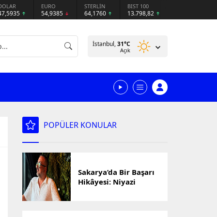
DOLAR
EURO
STERLİN
BIST 100
47,5935
54,9385
64,1760
13.798,82
İstanbul,
31
°C
Açık
POPÜLER KONULAR
Sakarya’da Bir Başarı
Hikâyesi: Niyazi
Cihan’ın Ticaret
Yolculuğu Markalara
Dönüştü