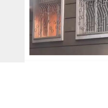
Otelde Mini Buzdolabı Yangı
19 Mayıs Mahallesi’nde saat 18.15 sıralarınd
çıkan yangın
kısa sürede büyüyerek odaya 
Çevredekilerin ihbarı üzerine olay yerine
it