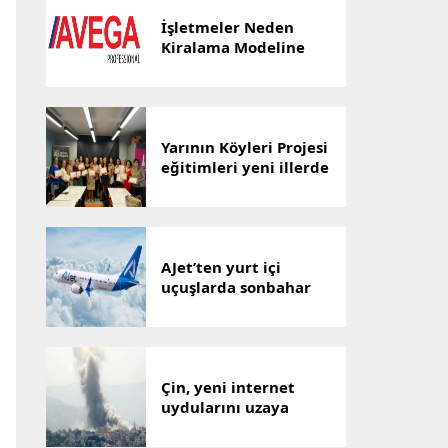
İşletmeler Neden
Kiralama Modeline
Yöneliyor? AVEGA’dan
Esnek Temizlik
Çözümü
Yarının Köyleri Projesi
eğitimleri yeni illerde
devam ediyor
AJet’ten yurt içi
uçuşlarda sonbahar
indirimi
Çin, yeni internet
uydularını uzaya
gönderdi