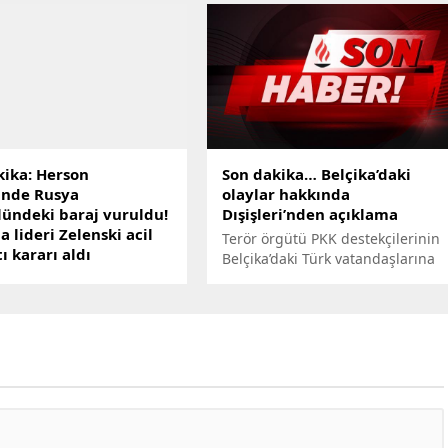
kika: Herson
Son dakika… Belçika’daki
inde Rusya
olaylar hakkında
lündeki baraj vuruldu!
Dışişleri’nden açıklama
 lideri Zelenski acil
Terör örgütü PKK destekçilerinin
ı kararı aldı
Belçika’daki Türk vatandaşlarına
ika: Ukraynanın Herson
yönelik saldırılarına yönelik
nde Rusya kontrolünde
Dışişleri'nden açıklama geldi
 Nova Kakhovka barajı
 Baraj yakınında tahliye
 su seviyesinin 5 saatte
eviyeye ulaşacağı
ı. Rus yetkililerin
asında "Barajın
ndeki hasar büyük,