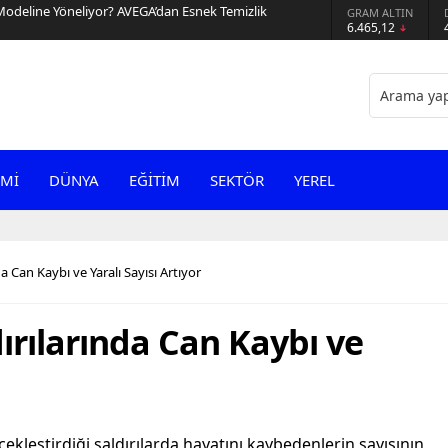
Modeline Yöneliyor? AVEGA’dan Esnek Temizlik
GRAM ALTIN
6.465,12
Mİ
DÜNYA
EĞİTİM
SEKTÖR
YEREL
da Can Kaybı ve Yaralı Sayısı Artıyor
dırılarında Can Kaybı ve
çekleştirdiği saldırılarda hayatını kaybedenlerin sayısının