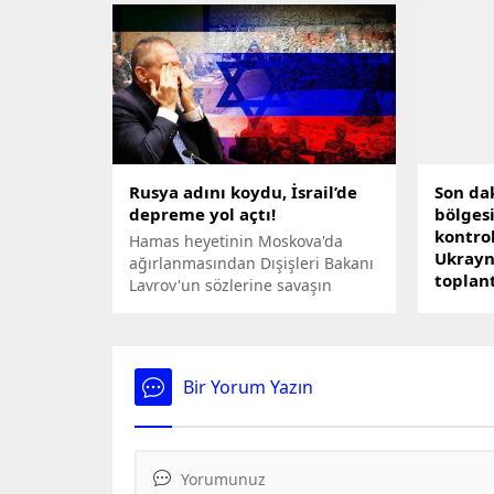
Khalilur Rahman ile bir araya
geldi.
Rusya adını koydu, İsrail’de
Son da
depreme yol açtı!
bölges
kontro
Hamas heyetinin Moskova'da
Ukrayna
ağırlanmasından Dışişleri Bakanı
toplant
Lavrov'un sözlerine savaşın
başından bu yana gerilimin
Son dak
zirveye çıktığı Rusya-İsrail
bölgesi
ilişkilerinde, bir kırılma daha
bulunan
yaşandı. Birleşmiş Milletler'deki
vuruldu.
Bir Yorum Yazın
Rus büyükelçinin sözleri, Tel
başladı,
Aviv'de soğuk duş etkisi yarattı.
kritik s
açıkland
açıklam
gövdesi