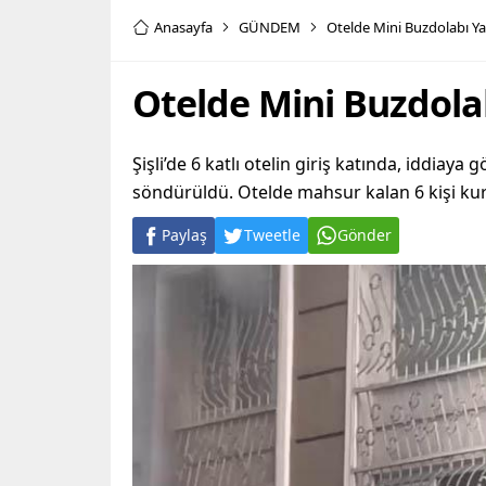
Anasayfa
GÜNDEM
Otelde Mini Buzdolabı Yang
Otelde Mini Buzdolabı
Şişli’de 6 katlı otelin giriş katında, iddiay
söndürüldü. Otelde mahsur kalan 6 kişi kurt
Paylaş
Tweetle
Gönder