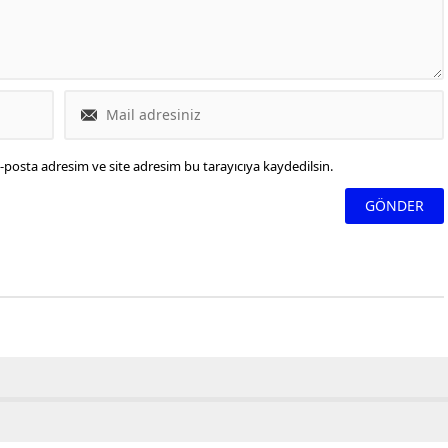
ya Nükleer Santralinde
sk yok" ifadelerine yer
 Ukrayna lideri Zelenski ise
antı kararı aldı.
-posta adresim ve site adresim bu tarayıcıya kaydedilsin.