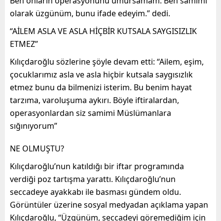
Ben onların operasyonunu umursamam. Ben samimi
olarak üzgünüm, bunu ifade edeyim.” dedi.
“AİLEM ASLA VE ASLA HİÇBİR KUTSALA SAYGISIZLIK
ETMEZ”
Kılıçdaroğlu sözlerine şöyle devam etti: “Ailem, eşim,
çocuklarımız asla ve asla hiçbir kutsala saygısızlık
etmez bunu da bilmenizi isterim. Bu benim hayat
tarzıma, varoluşuma aykırı. Böyle iftiralardan,
operasyonlardan siz samimi Müslümanlara
sığınıyorum”
NE OLMUŞTU?
Kılıçdaroğlu’nun katıldığı bir iftar programında
verdiği poz tartışma yarattı. Kılıçdaroğlu’nun
seccadeye ayakkabı ile basması gündem oldu.
Görüntüler üzerine sosyal medyadan açıklama yapan
Kılıçdaroğlu, “Üzgünüm, seccadeyi göremediğim için