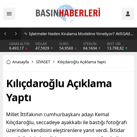
İşletmeler Neden Kiralama Modeline Yöneliyor? AVEGA’dan Esnek Temizlik Çözümü
GRAM ALTIN
DOLAR
EURO
STERLİN
BIST 100
6.493,17
47,5929
54,9560
64,1604
13.798,82
Anasayfa
SİYASET
Kılıçdaroğlu Açıklama Yaptı
Kılıçdaroğlu Açıklama
Yaptı
Millet İttifakının cumhurbaşkanı adayı Kemal
Kılıçdaroğlu, seccadeye ayakkabı ile bastığı fotoğrafı
üzerinden kendisini eleştirenlere yanıt verdi. İktidar