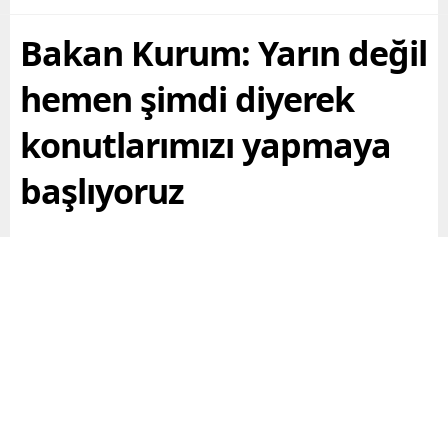
Bakan Kurum: Yarın değil
hemen şimdi diyerek
konutlarımızı yapmaya
başlıyoruz
Çevre, Şehircilik ve İklim Değişikliği Bakanı Murat
Kurum, Elazığ Afet Konutları Temel Atma ve Sosyal
Konutlar Anahtar Teslim Töreni’nde açıklamalarda
bulundu. Bakan Kurum Bakan Kurum: Yarın değil
hemen şimdi diyerek konutlarımızı yapmaya
başlıyoruz ifadelerini kullandı.
Paylaş
Tweetle
Gönder