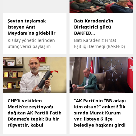
Şeytan taşlamak
Batı Karadeniz’in
isteyen Anıt
Birleştirici gücü
Meydanı’na gidebilir
BAKFED…
Kızılay yöneticilerinden
Batı Karadeniz Fırsat
utanç verici paylaşım
Eşitliği Derneği (BAKFED)
ve bölgedeki diğer sivil
toplum kuruluşlarının
öncülüğünde düzenlenen
bu önemli çalıştay, bölge
milletvekillerini, belediye
başkanlarını, sivil toplum
liderlerini,
akademisyenleri, iş
CHP’li vekilden
“AK Parti’nin İBB adayı
dünyası temsilcilerini ve
Meclis’te zeytinyağı
kim olsun?” anketi! İlk
diaspora liderlerini bir
dağıtan AK Partili Fatih
sırada Murat Kurum
araya getirecektir.
Dönmez’e tepki: Bu bir
var, listeye 6 ilçe
rüşvettir, kabul
belediye başkanı girdi
etmiyoruz
Yerel seçimler yaklaşırken