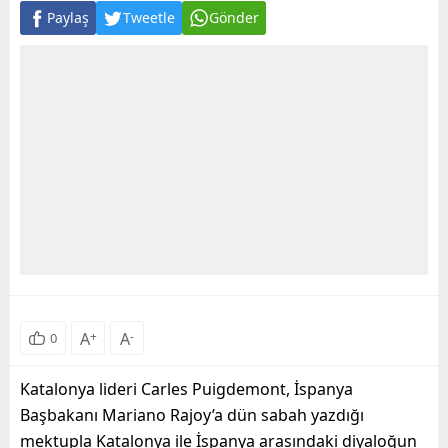
Paylaş
Tweetle
Gönder
A
+
A
-
0
Katalonya lideri Carles Puigdemont, İspanya
Başbakanı Mariano Rajoy’a dün sabah yazdığı
mektupla Katalonya ile İspanya arasındaki diyaloğun