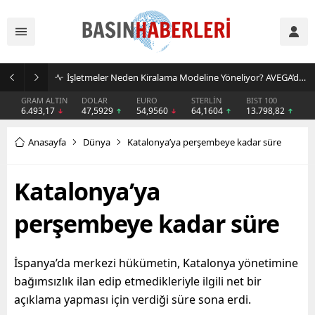
İşletmeler Neden Kiralama Modeline Yöneliyor? AVEGA’dan Esnek Temizlik Çözümü
GRAM ALTIN
DOLAR
EURO
STERLİN
BIST 100
6.493,17
47,5929
54,9560
64,1604
13.798,82
Anasayfa
Dünya
Katalonya’ya perşembeye kadar süre
Katalonya’ya
perşembeye kadar süre
İspanya’da merkezi hükümetin, Katalonya yönetimine
bağımsızlık ilan edip etmedikleriyle ilgili net bir
açıklama yapması için verdiği süre sona erdi.