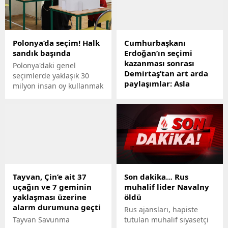
Polonya’da seçim! Halk
Cumhurbaşkanı
sandık başında
Erdoğan’ın seçimi
kazanması sonrası
Polonya'daki genel
Demirtaş’tan art arda
seçimlerde yaklaşık 30
paylaşımlar: Asla
milyon insan oy kullanmak
teslim olmak yok
için harekete geçti.
HDP Eski Eş Genel Başkanı
Selahattin Demirtaş,
seçimleri resmi olmayan
sonuçlara göre
Cumhurbaşkanı Recep
Tayyip Erdoğanın
kazanmasının ardından
Tayvan, Çin’e ait 37
Son dakika… Rus
sosyal medya hesabından
uçağın ve 7 geminin
muhalif lider Navalny
paylaşımlarda bulundu.
yaklaşması üzerine
öldü
Demirtaş, "Seçim süreci
alarm durumuna geçti
çok büyük eşitsizlikler,
Rus ajansları, hapiste
baskılar, inanılmaz
Tayvan Savunma
tutulan muhalif siyasetçi