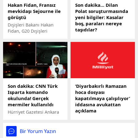
Hakan Fidan, Fransız
Son dakika… Dilan
kaybettiği kaza yerine
mevkidaşı Sejourne ile
Polat soruşturmasında
gelen yakınları sinir krizi
görüştü
yeni bilgiler: Kasalar
geçirdi.
boş, paraları nereye
Dışişleri Bakanı Hakan
taşıdılar?
Fidan, G20 Dışişleri
Bakanları Toplantısı’na
Kara para aklama ve vergi
katılmak üzere geldiği
kaçırma suçlarından
Brezilya’da Fransa Avrupa
tutuklanan Dilan ve Engin
ve Dışişleri Bakanı
Polat'a yönelik soruşturma
Stephane Sejourne ile bir
sürerken çok önemli
araya geldi.
bilgiler ortaya çıktı.
Son dakika: CNN Türk
‘Diyarbakırlı Ramazan
Isparta komando
hoca dosyası
okulunda! Gerçek
kapatılmaya çalışılıyor’
mermiler kullanıldı
iddasına avukattan
açıklama
Hürriyet Gazetesi Ankara
Temsilcisi Hande Fırat
Fatih'te işlettiği çay
Isparta'da komando
ocağında bıçaklanarak
okulunda. Yapılan
öldürülen sosyal medyada
Bir Yorum Yazın
eğitimin görüntüleri CNN
Diyarbakırlı Ramazan