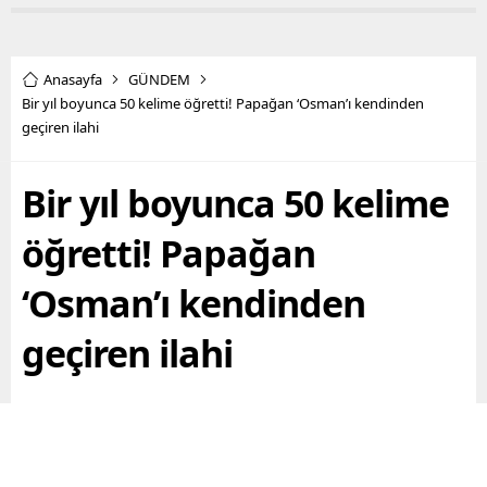
Anasayfa
GÜNDEM
Bir yıl boyunca 50 kelime öğretti! Papağan ‘Osman’ı kendinden
geçiren ilahi
Bir yıl boyunca 50 kelime
öğretti! Papağan
‘Osman’ı kendinden
geçiren ilahi
Bursa’da sahibinin görüntülerini sosyal medyada
paylaştığı 5 yaşındaki ‘Osman’ adını verdiği papağanın
videoları, 30 milyon izlenmeye ulaşırken, en çok da