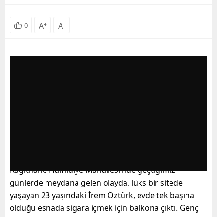
A
+
A
-
0
Kağıthane Hamidiye Mahallesi’nde geçtiğimiz
günlerde meydana gelen olayda, lüks bir sitede
yaşayan 23 yaşındaki İrem Öztürk, evde tek başına
olduğu esnada sigara içmek için balkona çıktı. Genç