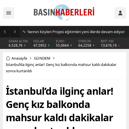
AJet’ten yurt içi uçuşlarda sonbahar indirimi
GRAM ALTIN
DOLAR
EURO
STERLİN
BIST 100
6.528,76
47,5952
55,0664
64,2258
13.676,19
Anasayfa
GÜNDEM
İstanbul’da ilginç anlar! Genç kız balkonda mahsur kaldı dakikalar
sonra kurtarıldı
İstanbul’da ilginç anlar!
Genç kız balkonda
mahsur kaldı dakikalar