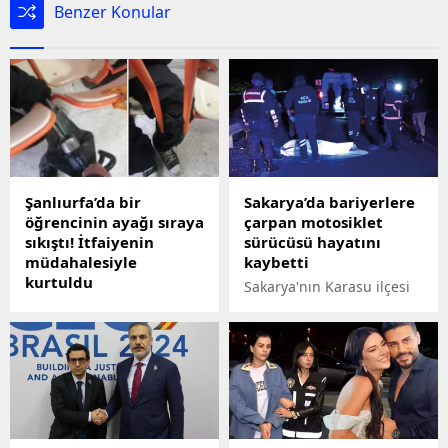
Benzer Konular
Şanlıurfa’da bir
Sakarya’da bariyerlere
öğrencinin ayağı sıraya
çarpan motosiklet
sıkıştı! İtfaiyenin
sürücüsü hayatını
müdahalesiyle
kaybetti
kurtuldu
Sakarya'nın Karasu ilçesi
Şanlıurfa'da okulda
D-650 Karayolu'nda
hayrete düşüren bir olay
sürücüsünün
yaşandı. Bir öğrenci
kontrolünden çıkarak
bacağı oturduğu sıraya
bariyer ve aydınlatma
sıkıştı. Uzun uğraşlar
direğine çarpan
sonucu kurtulamayınca
motosiklet, yaklaşık 200
itfaiyeye haber verildi.
metre sürüklendi. 22
yaşındaki gencin hayatını