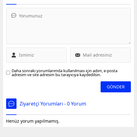
Türk ekranlarında canlı
Hoca olarak tanınan
canlı yayınlandı. İşte Türk
Ramazan Pişkin ile ilgili
Komandolarının zorlu
ailenin avukatı basın
eğitiminden görüntüler...
açıklaması yaptı.
Daha sonraki yorumlarımda kullanılması için adım, e-posta
adresim ve site adresim bu tarayıcıya kaydedilsin.
Ziyaretçi Yorumları - 0 Yorum
Henüz yorum yapılmamış.