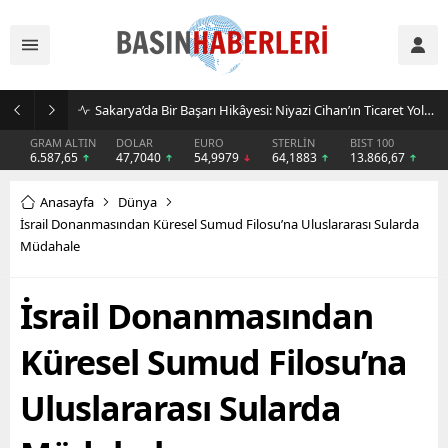
İşletmeler Neden Kiralama Modeline Yöneliyor? AVEGA’dan Esnek Temizlik Çözümü
GRAM ALTIN
DOLAR
EURO
STERLİN
BIST 100
6.587,65
47,7040
54,9979
64,1883
13.866,67
Anasayfa
Dünya
İsrail Donanmasından Küresel Sumud Filosu’na Uluslararası Sularda
Müdahale
İsrail Donanmasından
Küresel Sumud Filosu’na
Uluslararası Sularda