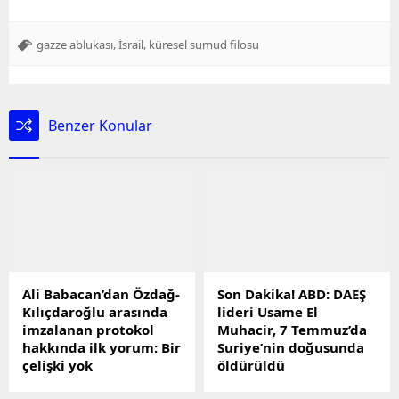
,
,
gazze ablukası
İsrail
küresel sumud filosu
Benzer Konular
Ali Babacan’dan Özdağ-
Son Dakika! ABD: DAEŞ
Kılıçdaroğlu arasında
lideri Usame El
imzalanan protokol
Muhacir, 7 Temmuz’da
hakkında ilk yorum: Bir
Suriye’nin doğusunda
çelişki yok
öldürüldü
DEVA Partisi Genel Başkanı
Son dakika! ABD Merkez