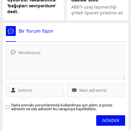
‘bağışları seviyordum’
ABD'li uzay taşımacılığı
dedi.
şirketi SpaceX şirketine ait
Kızını yıllarca, löseminin
Starship roketi, bugün
de dahil olduğu bir dizi
yapılan fırlatmadan
hastalıktan muzdarip
yaklaşık 2,5 dakika sonra
Bir Yorum Yazın
'hasta çocuk' oyunuyla
infilak etti.
tasvir etti. Şoke eden plan
okul hemşiresinin
dikkatiyle ortalığa saçıldı.
Sonunda her şeyi itiraf
ettiğinde ise, 'verilen
bağışları beğendiği için'
kirli oyununu
sürdürdüğünü söyledi.
Daha sonraki yorumlarımda kullanılması için adım, e-posta
adresim ve site adresim bu tarayıcıya kaydedilsin.