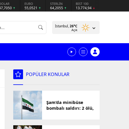
DOLAR
EURO
STERLİN
BIST 100
47,7050
55,0521
64,2055
13.774,94
İstanbul,
26
°C
Açık
POPÜLER KONULAR
Şam’da minibüse
bombalı saldırı: 2 ölü,
13 yaralı