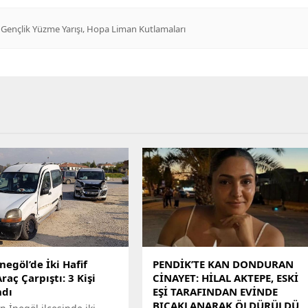
,
,
Gençlik Yüzme Yarışı
Hopa Liman Kutlamaları
negöl’de İki Hafif
PENDİK’TE KAN DONDURAN
Araç Çarpıştı: 3 Kişi
CİNAYET: HİLAL AKTEPE, ESKİ
ndı
EŞİ TARAFINDAN EVİNDE
BIÇAKLANARAK ÖLDÜRÜLDÜ