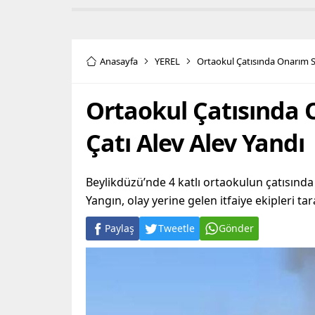
Anasayfa
YEREL
Ortaokul Çatısında Onarım Sı
Ortaokul Çatısında 
Çatı Alev Alev Yandı
Beylikdüzü’nde 4 katlı ortaokulun çatısınd
Yangın, olay yerine gelen itfaiye ekipleri t
Paylaş
Tweetle
Gönder