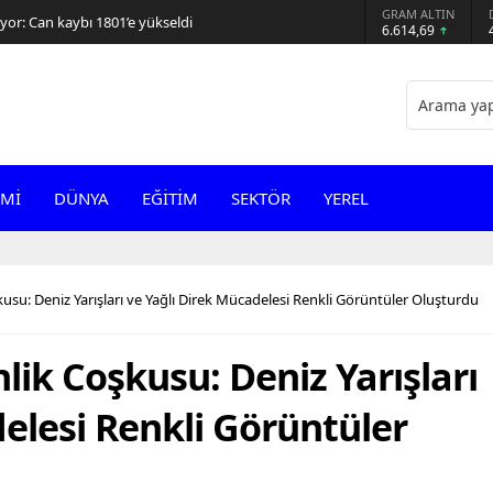
GRAM ALTIN
or: Can kaybı 1801’e yükseldi
6.614,69
Mİ
DÜNYA
EĞİTİM
SEKTÖR
YEREL
su: Deniz Yarışları ve Yağlı Direk Mücadelesi Renkli Görüntüler Oluşturdu
ik Coşkusu: Deniz Yarışları
elesi Renkli Görüntüler