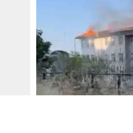
Ortaokul Çatısında Onarım Sır