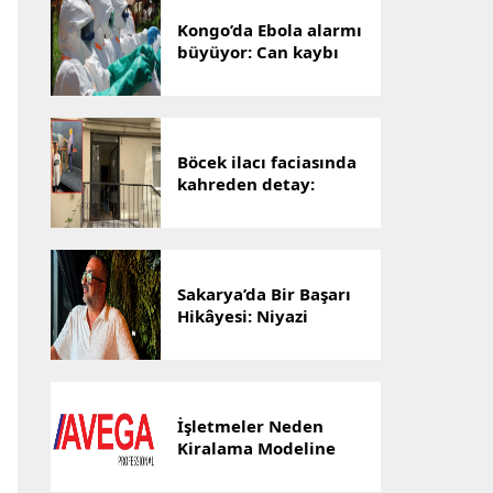
Kongo’da Ebola alarmı
büyüyor: Can kaybı
1801’e yükseldi
Böcek ilacı faciasında
kahreden detay:
Hayatını kaybeden
Yusuf Talha,
hastanenin ilk
bebeğiydi
Sakarya’da Bir Başarı
Hikâyesi: Niyazi
Cihan’ın Ticaret
Yolculuğu Markalara
Dönüştü
İşletmeler Neden
Kiralama Modeline
Yöneliyor? AVEGA’dan
Esnek Temizlik