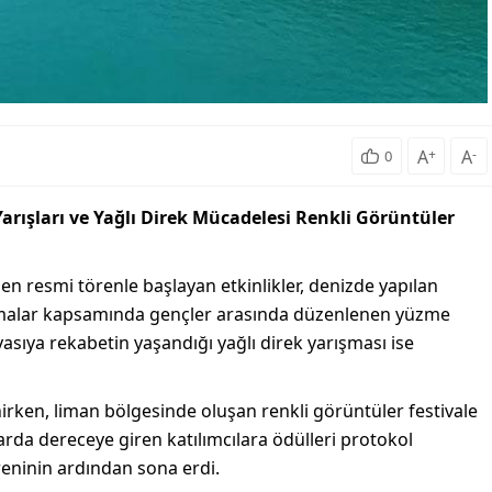
A
+
A
-
0
rışları ve Yağlı Direk Mücadelesi Renkli Görüntüler
n resmi törenle başlayan etkinlikler, denizde yapılan
tlamalar kapsamında gençler arasında düzenlenen yüzme
asıya rekabetin yaşandığı yağlı direk yarışması ise
irken, liman bölgesinde oluşan renkli görüntüler festivale
larda dereceye giren katılımcılara ödülleri protokol
reninin ardından sona erdi.