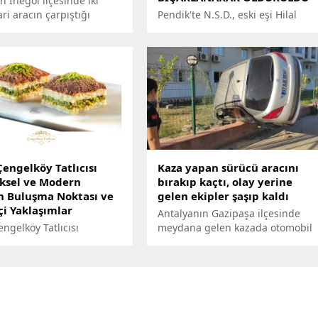
n İnegöl ilçesinde iki
ari aracın çarpıştığı
Pendik'te N.S.D., eski eşi Hilal
 kişi yaralandı.
Aktepe'yi 4 çocuğunun gözü
önünde bıçaklayarak katletti.
Cinayetin ardından kaçan
N.S.D.'nin, eski eşine daha önce
de saldırdığı öğrenildi.
Çengelköy Tatlıcısı
Kaza yapan sürücü aracını
ksel ve Modern
bırakıp kaçtı, olay yerine
ın Buluşma Noktası ve
gelen ekipler şaşıp kaldı
çi Yaklaşımlar
Antalyanın Gazipaşa ilçesinde
engelköy Tatlıcısı
meydana gelen kazada otomobil
sel ve Modern Tatların
sürücüsü, aracını olay yerinde
Noktası ve Yenilikçi
bırakarak kaçtı. Kazayı görenlerin
mlar
haber vermesi üzerine olay
yerine gelen sağlık ekipleri
araçta kimseyi bulamayınca kısa
süreli şaşkınlık yaşadı.