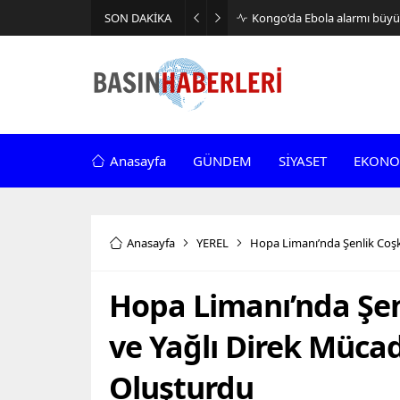
SON DAKİKA
Kongo’da Ebola alarmı büyüy
Anasayfa
GÜNDEM
SİYASET
EKONO
Anasayfa
YEREL
Hopa Limanı’nda Şenlik Coşku
Hopa Limanı’nda Şenl
ve Yağlı Direk Mücad
Oluşturdu