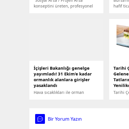
“Sosyal Arsa / Projeli Arsa”
Bursa’nı
konseptini üreten, profesyonel
hafif tic
yatırım rehberliğine yeni bir
kazada 3
boyut getiren Nova Arsa, bir
“Arsa ve Konut Projeleri
Geliştirme Şirketi” olarak arsa
yatırımlarına maksimum değer
katmayı amaçlıyor. Büyük
düşünen, akılcı ve ileri görüşlü
yatırımcı için risksiz ve gelişime
açık...
İçişleri Bakanlığı genelge
Tarihi 
yayımladı! 31 Ekim’e kadar
Gelene
ormanlık alanlara girişler
Tatlar
yasaklandı
Yenilik
Hava sıcaklıkları ile orman
Tarihi Ç
alanları ve çevresinde artan
Gelenek
insan hareketliliğine bağlı olarak,
Buluşma 
gelecek günlerde orman yangı
Yaklaşı
riskinin yükselmesi nedeniyle
Bir Yorum Yazın
İçişleri Bakanlığı, 31 Ekim 2023
tarihine kadar risk taşıyan