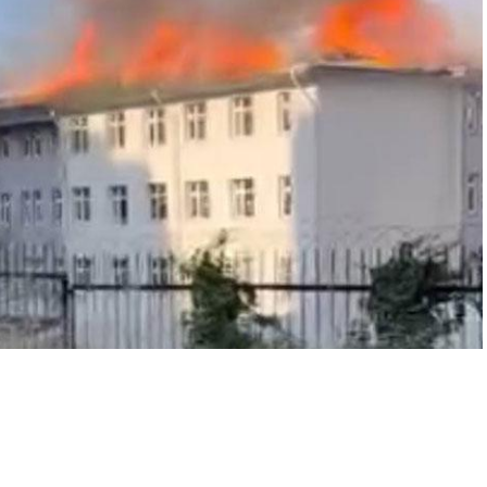
A
+
A
-
0
asında Yangın: Çatı Alev Alev Yandı