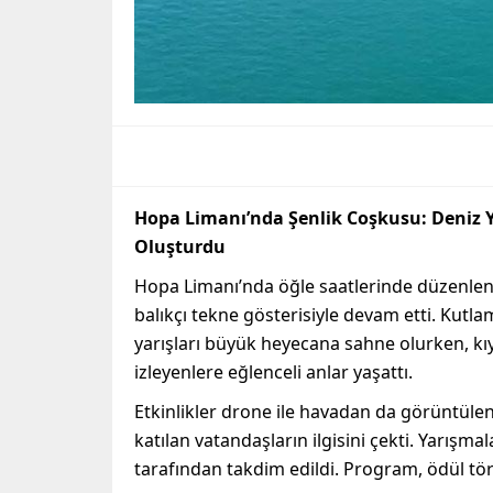
Hopa Limanı’nda Şenlik Coşkusu: Deniz Ya
Oluşturdu
Hopa Limanı’nda öğle saatlerinde düzenlene
balıkçı tekne gösterisiyle devam etti. Ku
yarışları büyük heyecana sahne olurken, kıy
izleyenlere eğlenceli anlar yaşattı.
Etkinlikler drone ile havadan da görüntülen
katılan vatandaşların ilgisini çekti. Yarışma
tarafından takdim edildi. Program, ödül tö