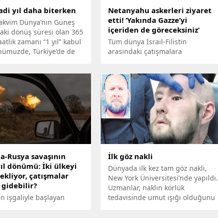
adi yıl daha biterken
Netanyahu askerleri ziyaret
etti! ‘Yakında Gazze’yi
takvim Dünya’nın Güneş
içeriden de göreceksiniz’
daki dönüş süresi olan 365
atlik zamanı “1 yıl” kabul
Tüm dünya İsrail-Filistin
ünümüzde, Türkiye’de de
arasındaki çatışmalara
yet dönemiyle birlikte
kilitlenmişken akıllarda 'kara
dilen takvim, Papa
harekatı olacak mı' sorusu var.
oryen’in Güneş esaslı
Gazze sınırında askerleri ziyaret
akvimidir.
eden Netanhayu'dan korkutan
açıklamalar geldi.
a-Rusya savaşının
İlk göz nakli
yıl dönümü: İki ülkeyi
Dünyada ilk kez tam göz nakli,
ekliyor, çatışmalar
New York Üniversitesi’nde yapıldı
gidebilir?
Uzmanlar, naklin körlük
n işgaliyle başlayan
tedavisinde umut ışığı olduğunu
’daki savaşın üzerinden
söyledi.
geçti. 24 Şubat 2022'de