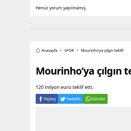
Henüz yorum yapılmamış.
Anasayfa
SPOR
Mourinho’ya çılgın teklif!
Mourinho’ya çılgın te
120 milyon euro teklif etti.
Paylaş
Tweetle
Gönder