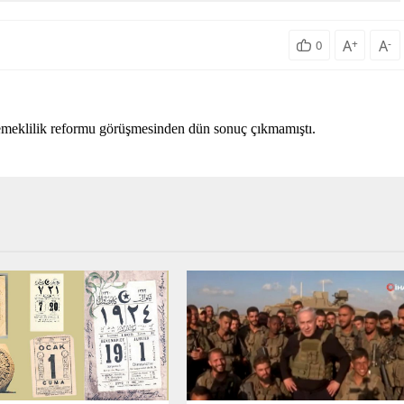
A
+
A
-
0
 emeklilik reformu görüşmesinden dün sonuç çıkmamıştı.