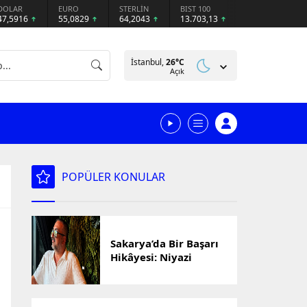
DOLAR
EURO
STERLİN
BIST 100
47,5916
55,0829
64,2043
13.703,13
İstanbul,
26
°C
Açık
POPÜLER KONULAR
Sakarya’da Bir Başarı
Hikâyesi: Niyazi
Cihan’ın Ticaret
Yolculuğu Markalara
Dönüştü