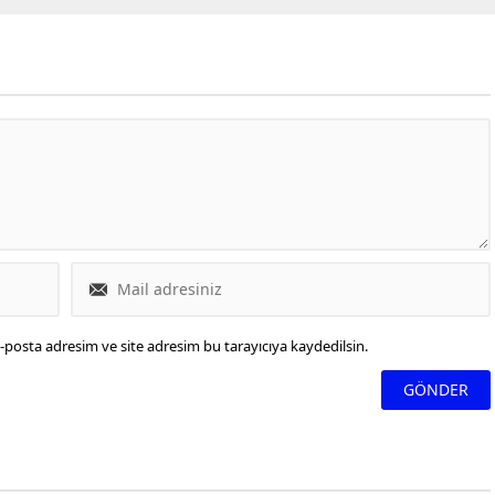
n savaşın yakın zamanda
ni söylemek bir hayli güç.
-posta adresim ve site adresim bu tarayıcıya kaydedilsin.