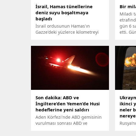
İsrail, Hamas tünellerine
Bir mil
deniz suyu boşaltmaya
Miladi 
başladı
etrafın
İsrail ordusunun Hamas'ın
gün 6 sa
Gazze'deki yüzlerce kilometreyi
etti. G
bulan tünellerine deniz suyu
Cumhuri
pompalamaya başladığı bildirildi.
kabul e
13.Greg
Miladi t
Son dakika: ABD ve
Ukrayn
İngiltere’den Yemen’de Husi
ikinci 
hedeflerine yeni saldırı
neler b
nereye 
Aden Körfezi'nde ABD gemisinin
vurulması sonrası ABD ve
Rusya’nı
İngiltere hava kuvvetleri,
Ukrayna
Yemen'de Husi hedeflerini vurdu.
iki yıl 