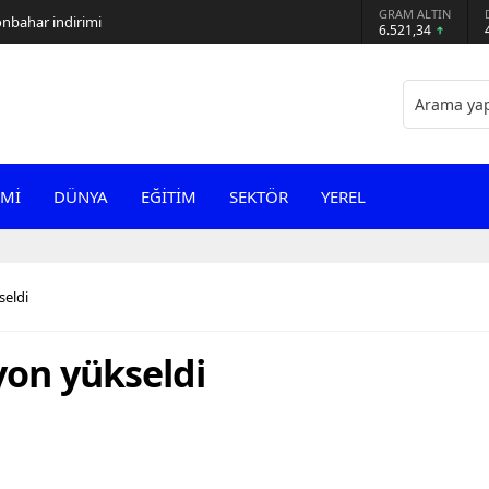
GRAM ALTIN
sonbahar indirimi
6.521,34
Mİ
DÜNYA
EĞİTİM
SEKTÖR
YEREL
seldi
yon yükseldi