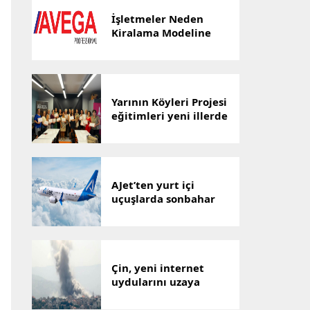
İşletmeler Neden
Kiralama Modeline
Yöneliyor? AVEGA’dan
Esnek Temizlik
Çözümü
Yarının Köyleri Projesi
eğitimleri yeni illerde
devam ediyor
AJet’ten yurt içi
uçuşlarda sonbahar
indirimi
Çin, yeni internet
uydularını uzaya
gönderdi