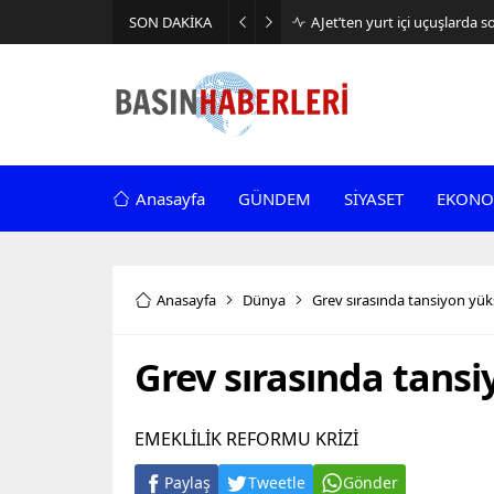
SON DAKİKA
AJet’ten yurt içi uçuşlarda 
Anasayfa
GÜNDEM
SİYASET
EKONO
Anasayfa
Dünya
Grev sırasında tansiyon yük
Grev sırasında tansi
EMEKLİLİK REFORMU KRİZİ
Paylaş
Tweetle
Gönder