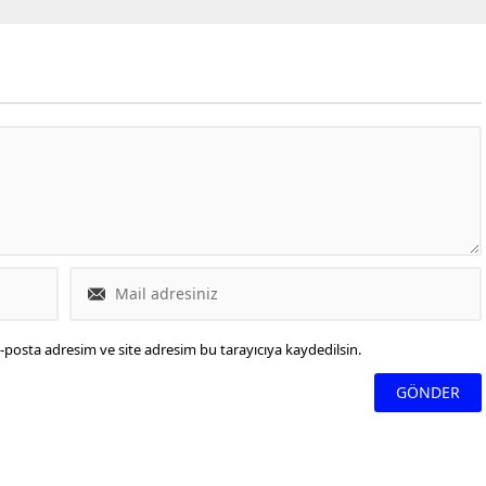
rmaya dair konuştu.
Bayramı'nın 100'üncü yılında
arla ilgili açıklamalarda
milyoner yarışmasına katıldı.
İtalyan çalıştırıcı, Bu
Zehra Güneş, Fenerbahçe
rici dedi.
sorusunda Volkan Demirel'den
yardım aldı.
-posta adresim ve site adresim bu tarayıcıya kaydedilsin.