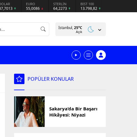
DOLAR
EURO
STERLİN
BIST 100
47,7013
55,0086
64,2273
13.798,82
İstanbul,
25
°C
Açık
POPÜLER KONULAR
Sakarya’da Bir Başarı
Hikâyesi: Niyazi
Cihan’ın Ticaret
Yolculuğu Markalara
Dönüştü