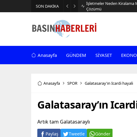
İşletmeler Neden Kiralama 
SON DAKİKA
Çözümü
Anasayfa
GÜNDEM
SİYASET
EKONO
Anasayfa
SPOR
Galatasaray’ın Icardi hayali
Galatasaray’ın Icard
Artık tam Galatasaraylı
Paylaş
Tweetle
Gönder