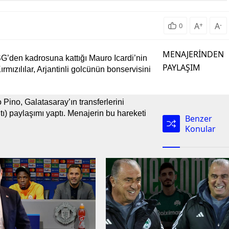
A
+
A
-
0
MENAJERİNDEN
G’den kadrosuna kattığı Mauro Icardi’nin
PAYLAŞIM
rmızılılar, Arjantinli golcünün bonservisini
 Pino, Galatasaray’ın transferlerini
) paylaşımı yaptı. Menajerin bu hareketi
Benzer
Konular