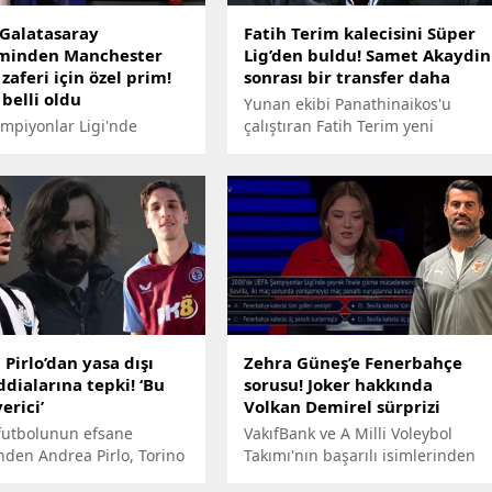
 Galatasaray
Fatih Terim kalecisini Süper
minden Manchester
Lig’den buldu! Samet Akaydin
zaferi için özel prim!
sonrası bir transfer daha
belli oldu
Yunan ekibi Panathinaikos'u
mpiyonlar Ligi'nde
çalıştıran Fatih Terim yeni
ter United'a konuk
kalecisini Süper Lig'den buldu.
Galatasaray'da yönetim
Tecrübeli teknik adam, transfer
 geçti. Sarı-kırmızılı
için talimatı verdi ve tecrübeli
ar, dev maça özel prim
oyuncuyla bizzat görüştü.
.
Pirlo’dan yasa dışı
Zehra Güneş’e Fenerbahçe
ddialarına tepki! ‘Bu
sorusu! Joker hakkında
erici’
Volkan Demirel sürprizi
 futbolunun efsane
VakıfBank ve A Milli Voleybol
nden Andrea Pirlo, Torino
Takımı'nın başarılı isimlerinden
ı'nın başlattığı
Zehra Güneş, Cumhuriyet