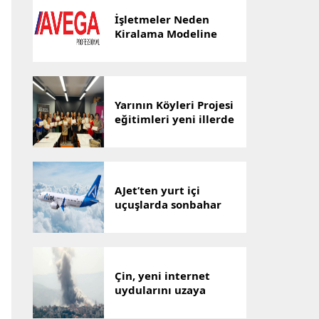
İşletmeler Neden
Kiralama Modeline
Yöneliyor? AVEGA’dan
Esnek Temizlik
Çözümü
Yarının Köyleri Projesi
eğitimleri yeni illerde
devam ediyor
AJet’ten yurt içi
uçuşlarda sonbahar
indirimi
Çin, yeni internet
uydularını uzaya
gönderdi