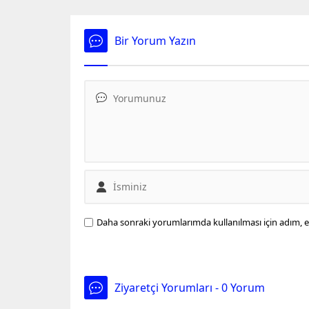
getirmesi İspanya'da gündem
soruştu
oldu. Arda Güler'le ilgili çarpıcı
Suçlamal
ifadeler kullanıldı.
bulunan 
Bir Yorum Yazın
utanç ve
Daha sonraki yorumlarımda kullanılması için adım, e
Ziyaretçi Yorumları - 0 Yorum