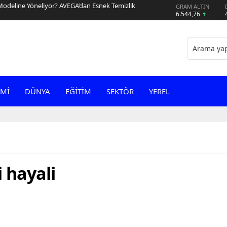
Modeline Yöneliyor? AVEGA’dan Esnek Temizlik
GRAM ALTIN
6.544,76
Mİ
DÜNYA
EĞİTİM
SEKTÖR
YEREL
i hayali