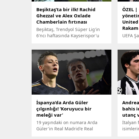
Beşiktaş’ta bir ilk! Rachid
ÖZEL |
Ghezzal ve Alex Oxlade
yöneti
Chamberlain fırtınası
United 
Rakam 
Beşiktaş, Trendyol Süper Lig'in
6'ncı haftasında Kayserispor'u
UEFA Şa
konuk etti. Heyecan dolu
Manches
karşılaşmada Rachid Ghezzal ve
olacak 
Alex Oxlade Chamberlain'in
harekete
performansı parmak ısırttı.
kurmayl
belirledi
İspanya’da Arda Güler
Andrea 
çılgınlığı! ‘Koruyucu bir
bahis i
meleği var’
utanç v
19 yaşındaki on numara Arda
İtalyan
Güler'in Real Madrid'e Real
isimleri
Sociedad deplasmanında 3 puanı
Savcılığ