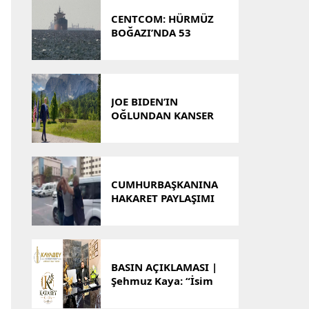
MERKEZİ’NDEN
BİNLERCE ÖĞRENCİYE
CENTCOM: HÜRMÜZ
REHBERLİK
BOĞAZI’NDA 53
TİCARİ GEMİ ROTASINI
DEĞİŞTİRDİ
JOE BIDEN’IN
OĞLUNDAN KANSER
AÇIKLAMASI: ‘AĞRILI
VE YIPRATICI BİR
SÜREÇ’
CUMHURBAŞKANINA
HAKARET PAYLAŞIMI
İDDİASIYLA 1 KİŞİ
GÖZALTINA ALINDI
BASIN AÇIKLAMASI |
Şehmuz Kaya: “İsim
Benzerliği Nedeniyle
Oluşan Yanlış