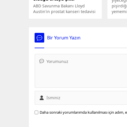
yiyeceği
ABD Savunma Bakanı Lloyd
pişirdi
Austin'in prostat kanseri tedavisi
yememiz
gördüğü bildirilerek, Austin'e
uyarıda
kanser teşhisinin geçtiğimiz sene
aralık ayında konulduğu
belirtildi.
Bir Yorum Yazın
Daha sonraki yorumlarımda kullanılması için adım, e