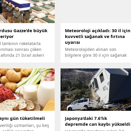
ordusu Gazze’de büyük
Meteoroloji açıkladı: 30 il için
veriyor
kuvvetli sağanak ve fırtına
uyarısı
il tankının roketatarla
lınması sonrası çöken
Meteorolojiden alınan son
altında 21 İsrail askeri
bilgilere göre 30 il için sağanak
 kaybetti. Toplam 24
yağış uyarısı verildi. Hava
 ölümüyle İsrail ordusu
sıcaklıklarının mevsim normalleri
e kara harekatına
civarında olması beklenirken,
ğından bu yana bir günde
bazı bölgelerde ise fırtına etkili
k kaybı vermiş oldu.
olacak.
aynı gün tüketilmeli
Japonya’daki 7.6’lık
depremde can kaybı yükseldi
venliği uzmanları, şu beş