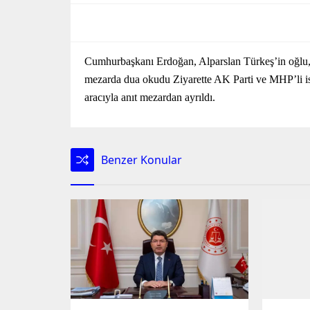
Cumhurbaşkanı Erdoğan, Alparslan Türkeş’in oğlu, A
mezarda dua okudu Ziyarette AK Parti ve MHP’li is
aracıyla anıt mezardan ayrıldı.
Benzer Konular