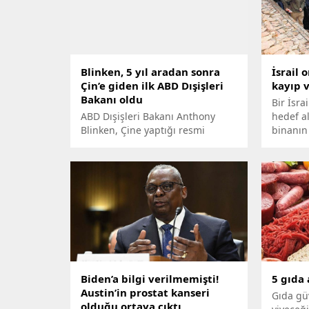
Blinken, 5 yıl aradan sonra
İsrail 
Çin’e giden ilk ABD Dışişleri
kayıp 
Bakanı oldu
Bir İsra
ABD Dışişleri Bakanı Anthony
hedef a
Blinken, Çine yaptığı resmi
binanın 
ziyaret kapsamında mevkidaşı
hayatını
Çin Gang ile görüştü. Blinkenın
askerin
ziyareti 5 yıl sonra ABD
Gazze’d
tarafından Dışişleri Bakanı
başladı
düzeyinde Çine yapılan ilk ziyaret
en büyü
oldu. Şubat ayında Çine ait
yüksek irtifa balonunun ABD
hava sahasına girdikten sonra
patlatılmasının ardından iki ülke
savaşın eşiğine gelmiş, ABD...
Biden’a bilgi verilmemişti!
5 gıda 
Austin’in prostat kanseri
Gıda gü
olduğu ortaya çıktı