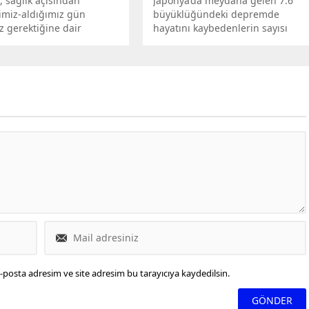
, sağlık açısından
Japonya’da meydana gelen 7.6
ğimiz-aldığımız gün
büyüklüğündeki depremde
 gerektiğine dair
hayatını kaybedenlerin sayısı
 bulundu.
57’ye, yaralananların sayısı ise
87’ye yükseldi. “Asaichi Dori”
bölgesinde dün çıkan yangının
tamamen kontrol altına alındığı
belirtildi.
-posta adresim ve site adresim bu tarayıcıya kaydedilsin.