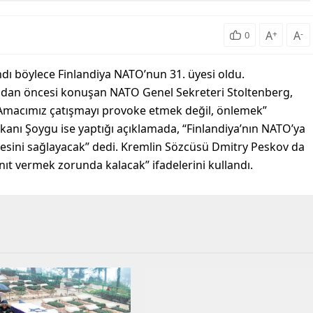
A
+
A
-
0
dı böylece Finlandiya NATO’nun 31. üyesi oldu.
ndan öncesi konuşan NATO Genel Sekreteri Stoltenberg,
y. Amacımız çatışmayı provoke etmek değil, önlemek”
nı Şoygu ise yaptığı açıklamada, “Finlandiya’nın NATO’ya
mesini sağlayacak” dedi. Kremlin Sözcüsü Dmitry Peskov da
nıt vermek zorunda kalacak” ifadelerini kullandı.