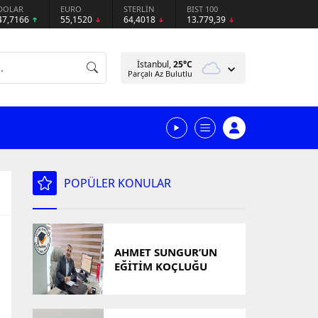
DOLAR
EURO
STERLİN
BIST 100
47,7166
55,1520
64,4018
13.779,39
İstanbul,
25
°C
Parçalı Az Bulutlu
POPÜLER KONULAR
AHMET SUNGUR’UN
EĞİTİM KOÇLUĞU
YAKLAŞIMI DİKKAT
ÇEKİYOR: MALTEPE
YÜKSEK KARİYER KURS