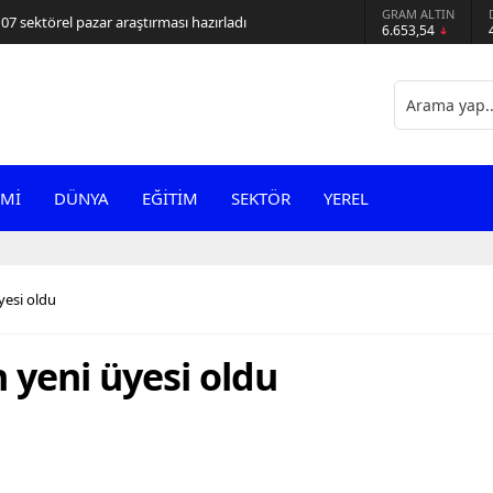
GRAM ALTIN
107 sektörel pazar araştırması hazırladı
6.653,54
Mİ
DÜNYA
EĞİTİM
SEKTÖR
YEREL
yesi oldu
 yeni üyesi oldu