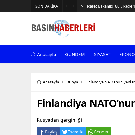
SON DAKİKA
Ticaret Bakanlığı 80 ülkede 
Anasayfa
GÜNDEM
SİYASET
EKONO
Anasayfa
Dünya
Finlandiya NATO’nun yeni ü
Finlandiya NATO’nun
Rusyadan gerginliği
Paylaş
Tweetle
Gönder