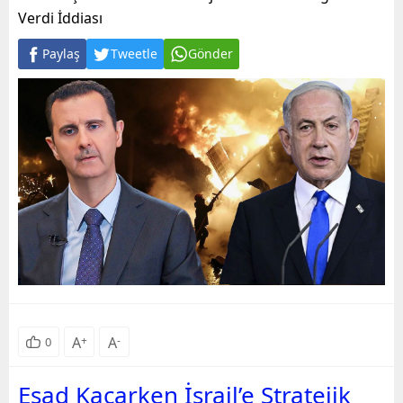
Verdi İddiası
Paylaş
Tweetle
Gönder
A
+
A
-
0
Esad Kaçarken İsrail’e Stratejik