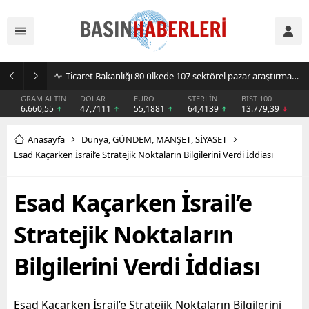
Sıcak hava klima ve vantilatör satışlarını artırdı
GRAM ALTIN
DOLAR
EURO
STERLİN
BIST 100
6.660,55
47,7111
55,1881
64,4139
13.779,39
Anasayfa
Dünya
,
GÜNDEM
,
MANŞET
,
SİYASET
Esad Kaçarken İsrail’e Stratejik Noktaların Bilgilerini Verdi İddiası
Esad Kaçarken İsrail’e
Stratejik Noktaların
Bilgilerini Verdi İddiası
Esad Kaçarken İsrail’e Stratejik Noktaların Bilgilerini