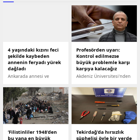
4 yaşındaki kızını feci
Profesörden uyarı:
şekilde kaybeden
Kontrol edilmezse
annenin feryadı yürek
büyük problemle karşı
dağladı
karşıya kalacağız
Ankarada annesi ve
Akdeniz Üniversitesi'nden
kardeşiyle
(AÜ) Prof. Dr. Hüseyin
otomobillerinden indikten
Çetin, kış aylarında
sonra aniden yola fırlayan
mevsim normalleri
4 yaşındaki Zeynep
üzerindeki sıcaklıktan
Bülbül, işçilerin taşındığı
dolayı sıtmayı taşıyan
servis otobüsünün altında
culeks, anopheles cinsi
kalarak feci şekilde
gibi bazı sivrisinek
yaşamını yitirdi. Cep
türlerinin kış uykusuna
‘Filistinliler 1948’den
Tekirdağ’da hırsızlık
telefonu ile kaydedilen
yatmadığını, erişkin halde
bu yana en büyük
şüphelisi öyle bir yerde
görüntülerde; çocuğu
saldırmaya, kan emmeye