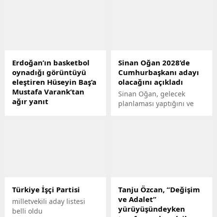
kim olacağı herkes
tarafından merak ediliyor.
39 ilçede 3 bin kişiyi
kapsayan araştırmanın
sonucuna göre;
vatandaşların yüzde 18.1
Erdoğan’ın basketbol
Sinan Oğan 2028’de
tercihini Murat Kurumdan
oynadığı görüntüyü
Cumhurbaşkanı adayı
yana kullandı. Sürpriz
eleştiren Hüseyin Baş’a
olacağını açıkladı
isimlerin yer aldığı listeye
Mustafa Varank’tan
6 ilçe belediye başkanı da
Sinan Oğan, gelecek
ağır yanıt
girmeyi başardı.
planlaması yaptığını ve
Cumhurbaşkanı
tarafsız kalmak bir
Erdoğanın basketbol
seçenek olmadığını ifade
oynadığı görüntülerle
etti.
ilgili "Liderinizin genç
olmadığını ancak gençmiş
gibi gösterilmeye ihtiyacı
olduğunu ilan ettiğiniz
anlamını taşıyor. Ve komik
Türkiye İşçi Partisi
Tanju Özcan, “Değişim
duruyor" şeklinde bir
ve Adalet”
paylaşım yapan Hüseyin
milletvekili aday listesi
yürüyüşündeyken
Başa yanıt Mustafa
belli oldu