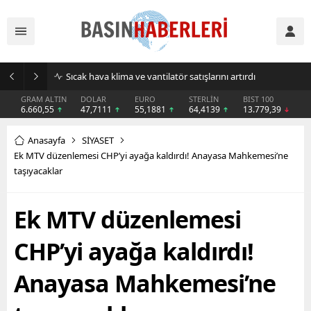
Sıcak hava klima ve vantilatör satışlarını artırdı
GRAM ALTIN
DOLAR
EURO
STERLİN
BIST 100
6.660,55
47,7111
55,1881
64,4139
13.779,39
Anasayfa
SİYASET
Ek MTV düzenlemesi CHP’yi ayağa kaldırdı! Anayasa Mahkemesi’ne
taşıyacaklar
Ek MTV düzenlemesi
CHP’yi ayağa kaldırdı!
Anayasa Mahkemesi’ne