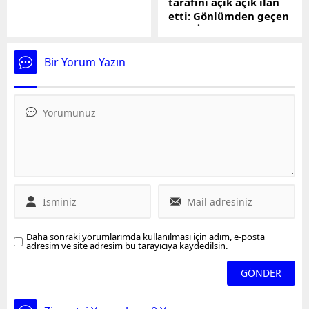
tarafını açık açık ilan
Varanktan geldi. Başa
etti: Gönlümden geçen
babası üzerinden
aday İmamoğlu
göndermede bulunan
Varank, "Asıl komik olan,
Seçimi kaybeden CHP
şeyhlik iddiasındaki
Genel Başkanı Kemal
Bir Yorum Yazın
babasından miras olarak
Kılıçdaroğluna değişim
parti devralıp siyasetçiyim
çağrısı yapınca kısa süre
diye...
önce döndüğü CHPden
kesin ihraç talebiyle
disiplin kuruluna sevk
edilen Bolu Belediye
Başkanı Tanju Özcan,
Ankaraya yaptığı "Değişim
ve Adalet" yürüyüşünün
ikinci gününde tarafını
açık açık belli etti. Özcan
katıldığı canlı yayında,
Daha sonraki yorumlarımda kullanılması için adım, e-posta
"Benim gönlümden geçen
adresim ve site adresim bu tarayıcıya kaydedilsin.
genel başkan adayı...