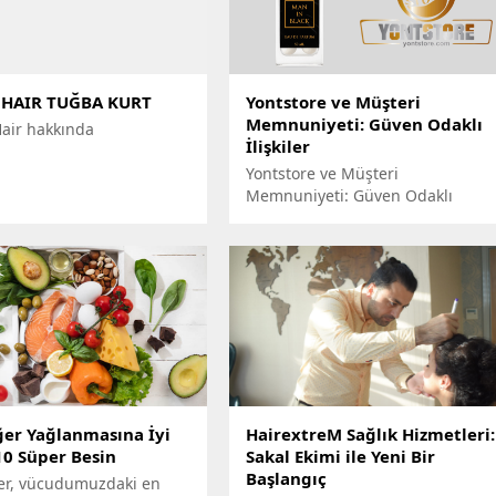
 HAIR TUĞBA KURT
Yontstore ve Müşteri
Memnuniyeti: Güven Odaklı
air hakkında
İlişkiler
Yontstore ve Müşteri
Memnuniyeti: Güven Odaklı
İlişkiler
ğer Yağlanmasına İyi
HairextreM Sağlık Hizmetleri:
10 Süper Besin
Sakal Ekimi ile Yeni Bir
Başlangıç
er, vücudumuzdaki en