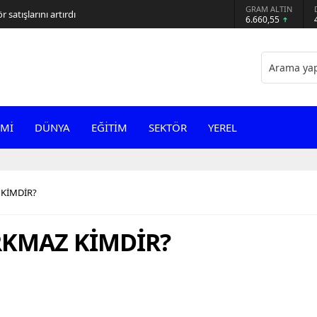
GRAM ALTIN
 satışlarını artırdı
6.660,55
Mİ
DÜNYA
EĞİTİM
SEKTÖR
YEREL
KİMDİR?
KMAZ KİMDİR?