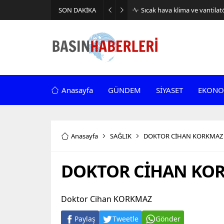
SON DAKİKA
Sıcak hava klima ve vantilatör
Anasayfa
GÜNDEM
SİYASET
EKONO
Anasayfa
SAĞLIK
DOKTOR CİHAN KORKMAZ 
DOKTOR CİHAN KOR
Doktor Cihan KORKMAZ
Paylaş
Tweetle
Gönder