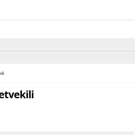
ili
tvekili