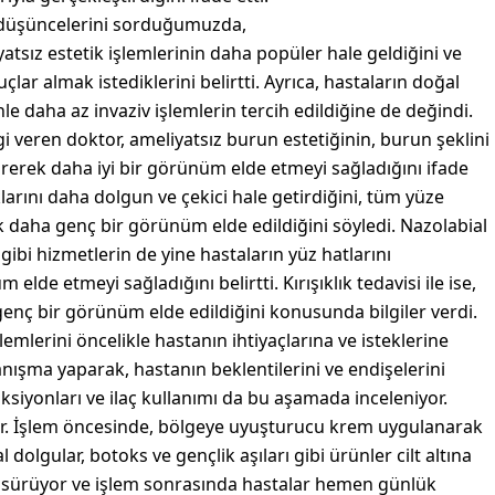
 düşüncelerini sorduğumuzda,
tsız estetik işlemlerinin daha popüler hale geldiğini ve
lar almak istediklerini belirtti. Ayrıca, hastaların doğal
 daha az invaziv işlemlerin tercih edildiğine de değindi.
 veren doktor, ameliyatsız burun estetiğinin, burun şeklini
rerek daha iyi bir görünüm elde etmeyi sağladığını ifade
larını daha dolgun ve çekici hale getirdiğini, tüm yüze
rek daha genç bir görünüm elde edildiğini söyledi. Nazolabial
ibi hizmetlerin de yine hastaların yüz hatlarını
elde etmeyi sağladığını belirtti. Kırışıklık tedavisi ile ise,
a genç bir görünüm elde edildiğini konusunda bilgiler verdi.
mlerini öncelikle hastanın ihtiyaçlarına ve isteklerine
danışma yaparak, hastanın beklentilerini ve endişelerini
aksiyonları ve ilaç kullanımı da bu aşamada inceleniyor.
ıyor. İşlem öncesinde, bölgeye uyuşturucu krem uygulanarak
l dolgular, botoks ve gençlik aşıları gibi ürünler cilt altına
ısa sürüyor ve işlem sonrasında hastalar hemen günlük