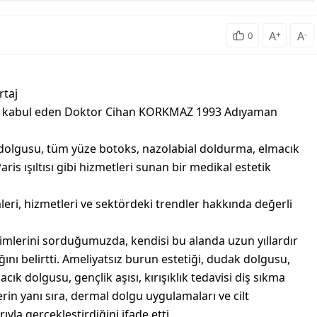
A
+
A
-
0
rtaj
ar kabul eden Doktor Cihan KORKMAZ 1993 Adıyaman
 dolgusu, tüm yüze botoks, nazolabial doldurma, elmacık
Paris ışıltısı gibi hizmetleri sunan bir medikal estetik
ri, hizmetleri ve sektördeki trendler hakkında değerli
yimlerini sorduğumuzda, kendisi bu alanda uzun yıllardır
ığını belirtti. Ameliyatsız burun estetiği, dudak dolgusu,
k dolgusu, gençlik aşısı, kırışıklık tedavisi diş sıkma
erin yanı sıra, dermal dolgu uygulamaları ve cilt
ıyla gerçekleştirdiğini ifade etti.