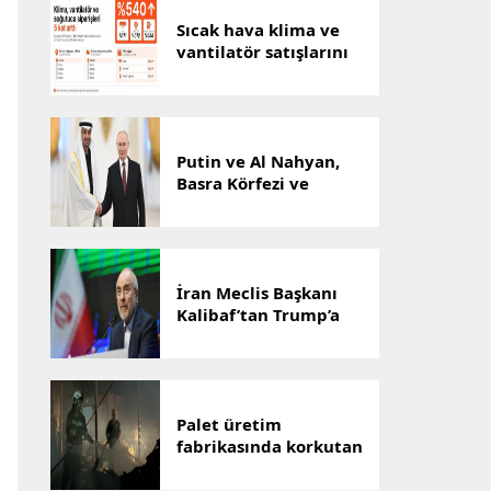
Sıcak hava klima ve
vantilatör satışlarını
artırdı
Putin ve Al Nahyan,
Basra Körfezi ve
Ukrayna’yı görüştü
İran Meclis Başkanı
Kalibaf’tan Trump’a
“tiyatro diplomasisi”
tepkisi
Palet üretim
fabrikasında korkutan
yangın: Can kaybı yok