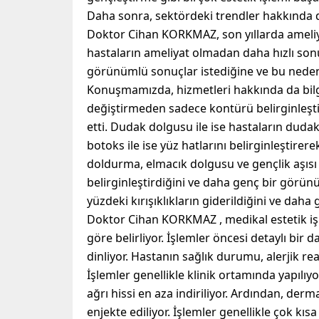
Daha sonra, sektördeki trendler hakkında
Doktor Cihan KORKMAZ, son yıllarda ameliya
hastaların ameliyat olmadan daha hızlı sonuç
görünümlü sonuçlar istediğine ve bu nedenle
Konuşmamızda, hizmetleri hakkında da bilgi
değiştirmeden sadece kontürü belirginleşti
etti. Dudak dolgusu ile ise hastaların dudak
botoks ile ise yüz hatlarını belirginleştire
doldurma, elmacık dolgusu ve gençlik aşısı g
belirginleştirdiğini ve daha genç bir görünüm 
yüzdeki kırışıklıkların giderildiğini ve dah
Doktor Cihan KORKMAZ , medikal estetik işle
göre belirliyor. İşlemler öncesi detaylı bir 
dinliyor. Hastanın sağlık durumu, alerjik re
İşlemler genellikle klinik ortamında yapıl
ağrı hissi en aza indiriliyor. Ardından, derma
enjekte ediliyor. İşlemler genellikle çok k