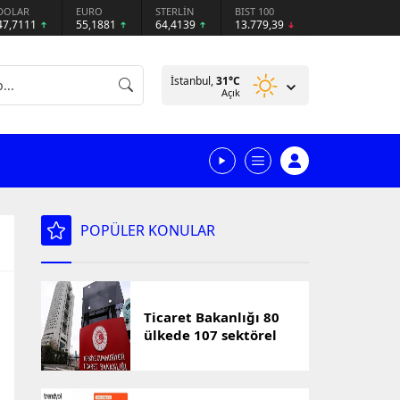
DOLAR
EURO
STERLİN
BIST 100
47,7111
55,1881
64,4139
13.779,39
İstanbul,
31
°C
Açık
POPÜLER KONULAR
Ticaret Bakanlığı 80
ülkede 107 sektörel
pazar araştırması
hazırladı