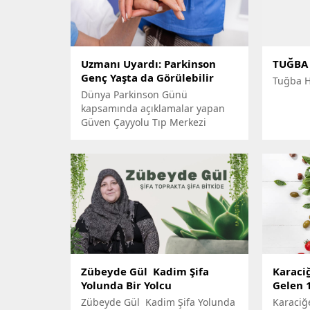
Uzmanı Uyardı: Parkinson
TUĞBA
Genç Yaşta da Görülebilir
Tuğba H
Dünya Parkinson Günü
kapsamında açıklamalar yapan
Güven Çayyolu Tıp Merkezi
Nöroloji Bölümü’nden Uzman Dr.
Makbule Deniz Borucu, Parkinson
hastalığıyla ilgili toplumda
yaygın olan yanlış anlamaları
gündeme getirdi.
Zübeyde Gül Kadim Şifa
Karaci
Yolunda Bir Yolcu
Gelen 
Zübeyde Gül Kadim Şifa Yolunda
Karaciğ