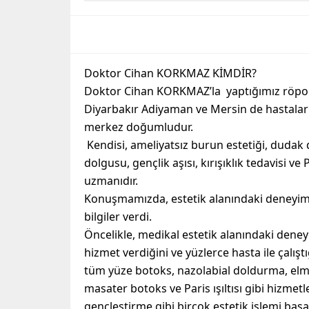
Doktor Cihan KORKMAZ KİMDİR?
Doktor Cihan KORKMAZ’la yaptığımız röpo
Diyarbakır Adiyaman ve Mersin de hastal
merkez doğumludur.
Kendisi, ameliyatsız burun estetiği, dudak
dolgusu, gençlik aşısı, kırışıklık tedavisi ve 
uzmanıdır.
Konuşmamızda, estetik alanındaki deneyimle
bilgiler verdi.
Öncelikle, medikal estetik alanındaki dene
hizmet verdiğini ve yüzlerce hasta ile çalışt
tüm yüze botoks, nazolabial doldurma, elmacı
masater botoks ve Paris ışıltısı gibi hizmetl
gençleştirme gibi birçok estetik işlemi başar