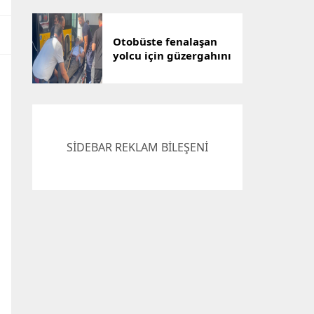
Otobüste fenalaşan
yolcu için güzergahını
değiştirdi, hastaneye
yetiştirdi
SİDEBAR REKLAM BİLEŞENİ