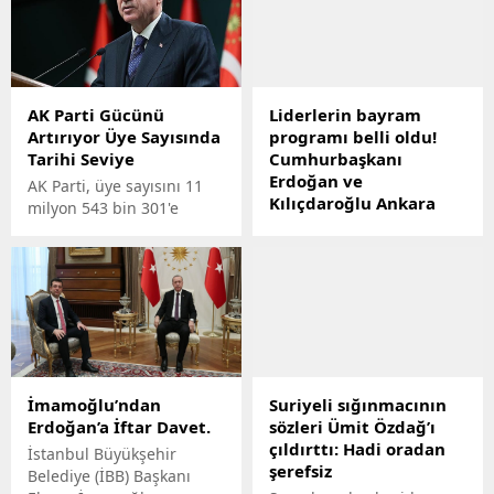
AK Parti Gücünü
Liderlerin bayram
Artırıyor Üye Sayısında
programı belli oldu!
Tarihi Seviye
Cumhurbaşkanı
Erdoğan ve
AK Parti, üye sayısını 11
Kılıçdaroğlu Ankara
milyon 543 bin 301'e
dışında olacak
çıkardı. Cumhurbaşkanı
Erdoğan Üye sayımızı son
Liderlerin bayram
dönemde 664 bin 568
programları belli oldu.
artırdık. İnşallah partimizi
Cumhurbaşkanı Erdoğan
ve ittifakımızı daha da
ailesi ile birlikte bayramı
büyütmeye ve
Ankara dışında geçirecek.
güçlendirmeye devam
CHP Genel Başkanı
edeceğiz. dedi.
Kılıçdaroğlu da Başkent
İmamoğlu’ndan
Suriyeli sığınmacının
dışında ailesiyle olacak.
Erdoğan’a İftar Davet.
sözleri Ümit Özdağ’ı
MHP lideri Bahçeli ve İYİ
çıldırttı: Hadi oradan
Parti Genel Başkanı Meral
İstanbul Büyükşehir
şerefsiz
Akşener ise bayramda
Belediye (İBB) Başkanı