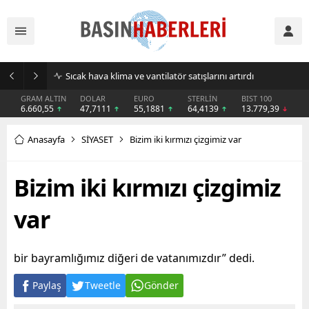
Sıcak hava klima ve vantilatör satışlarını artırdı
GRAM ALTIN
DOLAR
EURO
STERLİN
BIST 100
6.660,55
47,7111
55,1881
64,4139
13.779,39
Anasayfa
SİYASET
Bizim iki kırmızı çizgimiz var
Bizim iki kırmızı çizgimiz
var
bir bayramlığımız diğeri de vatanımızdır” dedi.
Paylaş
Tweetle
Gönder