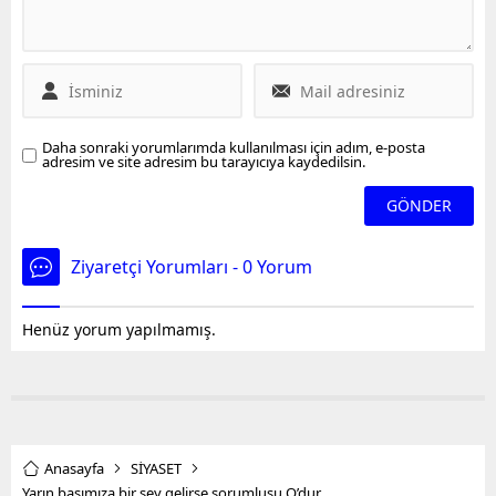
yüklenerek "Hesap
vereceksiniz" dedi.
Akşenerin Millet İttifakı ile
köprüleri atması,
kulislerde yaklaşan yerel
seçimlerde Cumhur
Daha sonraki yorumlarımda kullanılması için adım, e-posta
İttifakı ile işbirliğine
adresim ve site adresim bu tarayıcıya kaydedilsin.
gidebileceği yorumlarına
neden oldu
Ziyaretçi Yorumları - 0 Yorum
Henüz yorum yapılmamış.
Anasayfa
SİYASET
Yarın başımıza bir şey gelirse sorumlusu O’dur