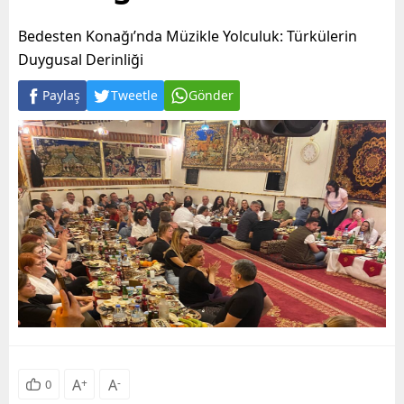
Bedesten Konağı’nda Müzikle Yolculuk: Türkülerin
Duygusal Derinliği
Paylaş
Tweetle
Gönder
A
+
A
-
0