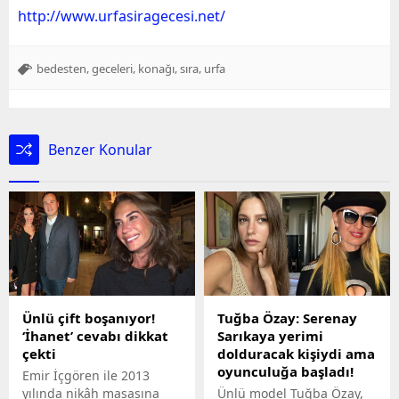
http://www.urfasiragecesi.net/
,
,
,
,
bedesten
geceleri
konağı
sıra
urfa
Benzer Konular
Ünlü çift boşanıyor!
Tuğba Özay: Serenay
‘İhanet’ cevabı dikkat
Sarıkaya yerimi
çekti
dolduracak kişiydi ama
oyunculuğa başladı!
Emir İçgören ile 2013
yılında nikâh masasına
Ünlü model Tuğba Özay,