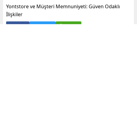
Yontstore ve Müşteri Memnuniyeti: Güven Odaklı
İlişkiler
Paylaş
Tweetle
Gönder
A
+
A
-
0