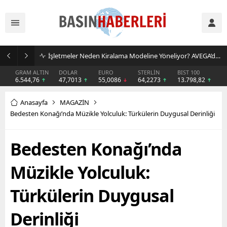
İşletmeler Neden Kiralama Modeline Yöneliyor? AVEGA’dan Esnek Temizlik Çözümü
GRAM ALTIN
DOLAR
EURO
STERLİN
BIST 100
6.544,76
47,7013
55,0086
64,2273
13.798,82
Anasayfa
MAGAZİN
Bedesten Konağı’nda Müzikle Yolculuk: Türkülerin Duygusal Derinliği
Bedesten Konağı’nda
Müzikle Yolculuk:
Türkülerin Duygusal
Derinliği