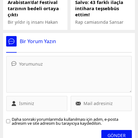
Arabistan’da! Festival
Salvo: 43 farklı ilaçla
tarzının bedeli ortaya
intihara teşsebbüs
çıktı
ettim!
Bir yıldır iş insanı Hakan
Rap camiasında Sansar
Sabancı ile aşk yaşayan
Salvo adıyla tanınan genç
Hande Erçel, sosyal medya
rapçi Ekincan Arslan, ilaç
hesabından Soundstorm
içerek intihara teşebbüs
Bir Yorum Yazın
Müzik Festivali için gittiği
ettiğini açıkladı. 43 farklı
Suudi Arabistan'da çekilen
ilaç içtiğini söyleyen ünlü
pozlarını Ünlü isim, peş
rapçi, sosyal medya
peşe yayınladığı karelerle
hesabından isyan etti.
binlerce beğeniye
ulaşırken; tarzının bedeli
de ortaya çıktı.
Daha sonraki yorumlarımda kullanılması için adım, e-posta
adresim ve site adresim bu tarayıcıya kaydedilsin.