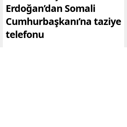
Erdoğan’dan Somali
Cumhurbaşkanı’na taziye
telefonu
Cumhurbaşkanı Recep Tayyip Erdoğan, Somali
Cumhurbaşkanı Muhammed Abdullah Fermacuyu
telefonla arayarak Somalililere taziyelerini iletti.
Paylaş
Tweetle
Gönder