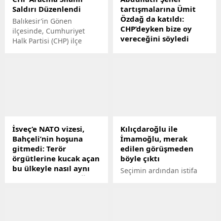
Saldırı Düzenlendi
tartışmalarına Ümit
Özdağ da katıldı:
Balıkesir’in Gönen
CHP’deyken bize oy
ilçesinde, Cumhuriyet
vereceğini söyledi
Halk Partisi (CHP) ilçe
teşkilatına ait, üzerinde
Cumhurbaşkanlığı
parti amblemi bulunan bir
seçimlerinin ilk turunda
araca silahlı saldırı
Sinan Oğana oy verip
gerçekleştirildi. Olay,
ikinci turda ise geçersiz oy
Şehir Parkı otoparkında
kullandığını söyleyen eski
meydana geldi.
CHP Milletvekili Abdüllatif
Şener ile ilgili Zafer Partisi
Genel Başkanı Ümit
İsveç’e NATO vizesi,
Kılıçdaroğlu ile
Özdağdan çok çarpıcı bir
Bahçeli’nin hoşuna
İmamoğlu, merak
açıklama geldi. Özdağ,
gitmedi: Terör
edilen görüşmeden
"Abdüllatif Şener CHP
örgütlerine kucak açan
böyle çıktı
milletvekiliyken bize oy
bu ülkeyle nasıl aynı
vereceğini söyledi."
Seçimin ardından istifa
bünyede buluşacağız
ifadelerini kullandı.
çağrılarına kulak tıkayan
Türkiyenin İsveçin NATOya
CHP Genel Başkanı Kemal
üyelik talebini TBMMye
Kılıçdaroğlu ile her
götürme kararına MHP
fırsatta "değişim" mesajı
lideri Devlet Bahçeliden ilk
veren Ekrem İmamoğlu,