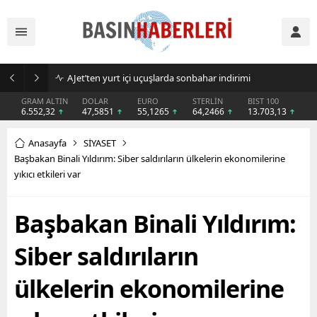
AJet’ten yurt içi uçuşlarda sonbahar indirimi
GRAM ALTIN
DOLAR
EURO
STERLİN
BIST 100
6.552,32
47,5851
55,1265
64,2466
13.703,13
Anasayfa
SİYASET
Başbakan Binali Yıldırım: Siber saldırıların ülkelerin ekonomilerine
yıkıcı etkileri var
Başbakan Binali Yıldırım:
Siber saldırıların
ülkelerin ekonomilerine