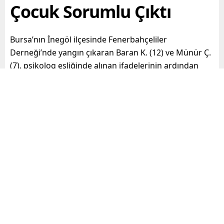
Çocuk Sorumlu Çıktı
Bursa’nın İnegöl ilçesinde Fenerbahçeliler
Derneği’nde yangın çıkaran Baran K. (12) ve Münür Ç.
(7), psikolog eşliğinde alınan ifadelerinin ardından
ailelerine teslim edildi. Yangın anı bir iş yerinin
güvenlik kamerasına yansıdı.
Paylaş
Tweetle
Gönder