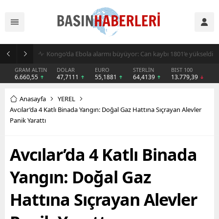
Kongo’da Ebola alarmı büyüyor: Can kaybı 1801’e yükseldi
GRAM ALTIN
DOLAR
EURO
STERLİN
BIST 100
6.660,55
47,7111
55,1881
64,4139
13.779,39
Anasayfa
YEREL
Avcılar’da 4 Katlı Binada Yangın: Doğal Gaz Hattına Sıçrayan Alevler
Panik Yarattı
Avcılar’da 4 Katlı Binada
Yangın: Doğal Gaz
Hattına Sıçrayan Alevler