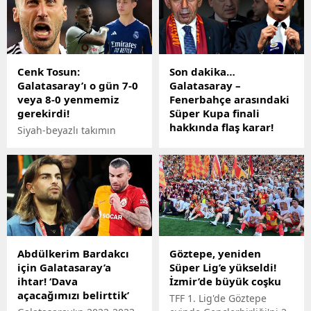
2024 grubunu
vazgeçildiği ortaya çıktı.
değerlendirdi.
Cenk Tosun:
Son dakika…
Galatasaray’ı o gün 7-0
Galatasaray –
veya 8-0 yenmemiz
Fenerbahçe arasındaki
gerekirdi!
Süper Kupa finali
hakkında flaş karar!
Siyah-beyazlı takımın
Riyad’daki maçla ilgili
golcüsü Cenk Tosun,
açıklama geldi
Beşiktaş Youtube
hesabına 2 Aralık 2017'de
Son dakika Süper Kupa
oynanan Galatasaray
maçı haberine göre,
derbisiyle ilgili
Galatasaray - Fenerbahçe
açıklamalar yaptı.
arasındaki Süper Kupa
finali hakkında flaş karar!
Riyad'daki maçla ilgili
Abdülkerim Bardakcı
Göztepe, yeniden
açıklama geldi
için Galatasaray’a
Süper Lig’e yükseldi!
ihtar! ‘Dava
İzmir’de büyük coşku
açacağımızı belirttik’
TFF 1. Lig'de Göztepe