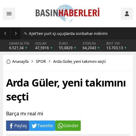
AJet’ten yurt içi uçuşlarda sonbahar indirimi
GRAM ALTIN
DOLAR
EURO
STERLİN
BIST 100
6.521,34
47,5916
55,0829
64,2043
13.703,13
Anasayfa
SPOR
Arda Güler, yeni takımını seçti
Arda Güler, yeni takımını
seçti
Barça mı real mi
Paylaş
Tweetle
Gönder