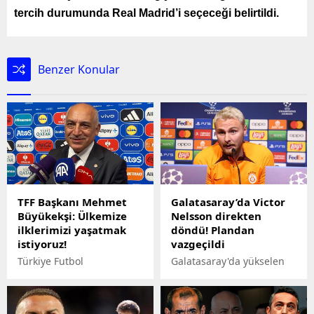
tercih durumunda Real Madrid’i seçeceği belirtildi.
Benzer Konular
TFF Başkanı Mehmet
Galatasaray’da Victor
Büyükekşi: Ülkemize
Nelsson direkten
ilklerimizi yaşatmak
döndü! Plandan
istiyoruz!
vazgeçildi
Türkiye Futbol
Galatasaray'da yükselen
Federasyonu Başkanı
performansıyla dikkat
Mehmet Büyükekşi, A Milli
çeken Victor Nelsson için
Futbol Takımı'nın EURO
yapılan plandan