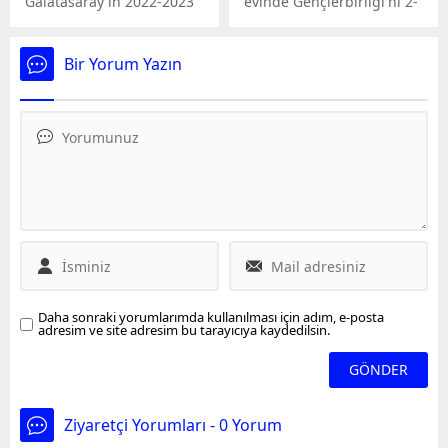
Galatasaray'ın 2022-2023
evinde Gençlerbirliği'ni 2-
sezonunun başında
0 mağlup etti. Bu sonuçla
Konyaspor'dan transfer
Göztepe, Süper Lig'e
ettiği Abdülkerim Bardakcı
yükselen ikinci takım oldu.
Bir Yorum Yazın
için yeşil-beyazlı kulüpten
sarı-kırmızılılara ihtar
çekildi.
Daha sonraki yorumlarımda kullanılması için adım, e-posta
adresim ve site adresim bu tarayıcıya kaydedilsin.
Ziyaretçi Yorumları - 0 Yorum