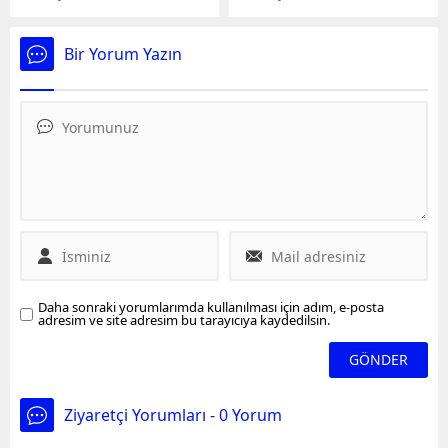
Queen Elizabeth birkaç
Abdullahiyan, İsrail ile
hafta içinde ikinci kez bir
yaşanan gerginliklerin
sorunla karşı karşıya kaldı,
gölgesinde Almanya
Bir Yorum Yazın
gemi onarım için rıhtımda
Dışişleri Bakanı Annalena
beklerken alevler yükseldi.
Baerbock, İngiltere
Dışişleri Bakanı David
Cameron ve Avustralya
Dışişleri Bakanı Penny
Wong ile görüştü.
Daha sonraki yorumlarımda kullanılması için adım, e-posta
adresim ve site adresim bu tarayıcıya kaydedilsin.
Ziyaretçi Yorumları - 0 Yorum