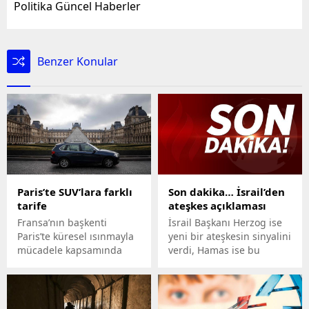
Politika Güncel Haberler
Benzer Konular
Paris’te SUV’lara farklı
Son dakika… İsrail’den
tarife
ateşkes açıklaması
Fransa’nın başkenti
İsrail Başkanı Herzog ise
Paris’te küresel ısınmayla
yeni bir ateşkesin sinyalini
mücadele kapsamında
verdi, Hamas ise bu
SUV araçların sayısını
sinyale kısa süre
azaltmayı öngören bir
içerisinde yanıt verdi.
teklif kabul edildi.