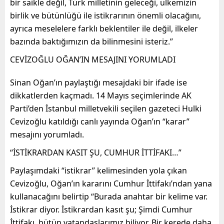
bir saikle değil, Türk milletinin geleceği, ülkemizin
birlik ve bütünlüğü ile istikrarının önemli olacağını,
ayrıca meselelere farklı beklentiler ile değil, ilkeler
bazında baktığımızın da bilinmesini isteriz.”
CEVİZOĞLU OĞAN’IN MESAJINI YORUMLADI
Sinan Oğan’ın paylaştığı mesajdaki bir ifade ise
dikkatlerden kaçmadı. 14 Mayıs seçimlerinde AK
Parti’den İstanbul milletvekili seçilen gazeteci Hulki
Cevizoğlu katıldığı canlı yayında Oğan’ın “karar”
mesajını yorumladı.
“İSTİKRARDAN KASIT ŞU, CUMHUR İTTİFAKI…”
Paylaşımdaki “istikrar” kelimesinden yola çıkan
Cevizoğlu, Oğan’ın kararını Cumhur İttifakı’ndan yana
kullanacağını belirtip “Burada anahtar bir kelime var.
İstikrar diyor. İstikrardan kasıt şu; Şimdi Cumhur
İttifakı, bütün vatandaşlarımız biliyor. Bir kerede daha