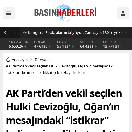
Kongo’da Ebola alarmı büyüyor: Can kaybı 1801’e yükseldi
GRAM ALTIN
DOLAR
EURO
STERLİN
BIST 100
6.659,26
47,6936
55,1834
64,4281
13.779,39
Anasayfa
Dünya
AK Parti’den vekil seçilen Hulki Cevizoğlu, Oğan’ın mesajındaki
“istikrar” kelimesine dikkat çekti: Hayırlı olsun
AK Parti’den vekil seçilen
Hulki Cevizoğlu, Oğan’ın
mesajındaki “istikrar”