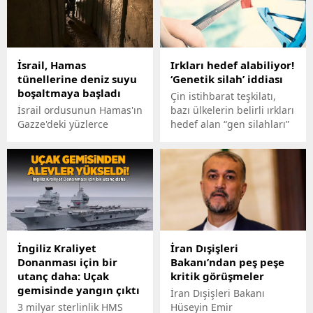
İsrail, Hamas
Irkları hedef alabiliyor!
tünellerine deniz suyu
‘Genetik silah’ iddiası
boşaltmaya başladı
Çin istihbarat teşkilatı,
İsrail ordusunun Hamas'ın
bazı ülkelerin belirli ırkları
Gazze'deki yüzlerce
hedef alan “gen silahları”
kilometreyi bulan
geliştirdiğini iddia etti.
tünellerine deniz suyu
pompalamaya başladığı
bildirildi.
İngiliz Kraliyet
İran Dışişleri
Donanması için bir
Bakanı’ndan peş peşe
utanç daha: Uçak
kritik görüşmeler
gemisinde yangın çıktı
İran Dışişleri Bakanı
3 milyar sterlinlik HMS
Hüseyin Emir