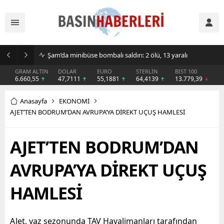
Kongo’da Ebola alarmı büyüyor: Can kaybı 1801’e yükseldi
GRAM ALTIN
DOLAR
EURO
STERLİN
BIST 100
6.660,55
47,7111
55,1881
64,4139
13.779,39
Anasayfa
EKONOMİ
AJET’TEN BODRUM’DAN AVRUPA’YA DİREKT UÇUŞ HAMLESİ
AJET’TEN BODRUM’DAN
AVRUPA’YA DİREKT UÇUŞ
HAMLESİ
AJet, yaz sezonunda TAV Havalimanları tarafından