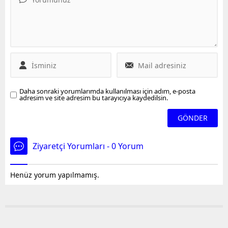
satışları hız kazandı.
belirtildi.
Biletler yılbaşına kadar
bitmiş olur. 400 milyon lira
büyük bir rakam.
Vatandaşlarımıza bir an
önce biletlerini temin
etmelerini öneriyoruz
dedi.
Daha sonraki yorumlarımda kullanılması için adım, e-posta
adresim ve site adresim bu tarayıcıya kaydedilsin.
Ziyaretçi Yorumları - 0 Yorum
Henüz yorum yapılmamış.