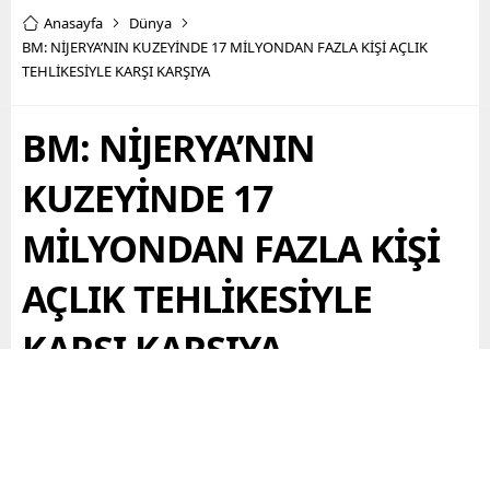
Anasayfa
Dünya
BM: NİJERYA’NIN KUZEYİNDE 17 MİLYONDAN FAZLA KİŞİ AÇLIK
TEHLİKESİYLE KARŞI KARŞIYA
BM: NİJERYA’NIN
KUZEYİNDE 17
MİLYONDAN FAZLA KİŞİ
AÇLIK TEHLİKESİYLE
KARŞI KARŞIYA
Birleşmiş Milletler Dünya Gıda Programı, Nijerya’da 17
milyondan fazla kişinin açlık tehlikesiyle karşı karşıya
olduğunu bildirdi.