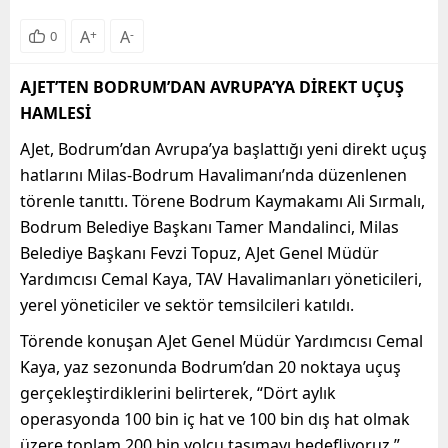
A
+
A
-
0
AJET’TEN BODRUM’DAN AVRUPA’YA DİREKT UÇUŞ
HAMLESİ
AJet, Bodrum’dan Avrupa’ya başlattığı yeni direkt uçuş
hatlarını Milas-Bodrum Havalimanı’nda düzenlenen
törenle tanıttı. Törene Bodrum Kaymakamı Ali Sırmalı,
Bodrum Belediye Başkanı Tamer Mandalinci, Milas
Belediye Başkanı Fevzi Topuz, AJet Genel Müdür
Yardımcısı Cemal Kaya, TAV Havalimanları yöneticileri,
yerel yöneticiler ve sektör temsilcileri katıldı.
Törende konuşan AJet Genel Müdür Yardımcısı Cemal
Kaya, yaz sezonunda Bodrum’dan 20 noktaya uçuş
gerçekleştirdiklerini belirterek, “Dört aylık
operasyonda 100 bin iç hat ve 100 bin dış hat olmak
üzere toplam 200 bin yolcu taşımayı hedefliyoruz.”