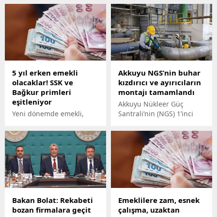
5 yıl erken emekli
Akkuyu NGS’nı̇n buhar
olacaklar! SSK ve
kızdırıcı ve ayırıcıların
Bağkur primleri
montajı tamamlandı
eşitleniyor
Akkuyu Nükleer Güç
Yeni dönemde emekli,
Santrali’nin (NGS) 1’inci
memur ve çalışanların
ünitesinin türbin
maaşlarına yapılan
dairesinde en modern
artışların yanı sıra çalışma
teknolojiye sahip yatay
hayatına ilişkin yapılan
buhar kızdırıcı-ayırıcıların
düzenlemeler de önemle
montajı tamamlandı.
takip ediliyor. Geçtiğimiz
Nükleer santraldeki buhar
yıl esnaflara 5 yıl erken
türbini tesisinin yardımcı
emeklilik müjdesi
sistemlerinin bir parçası
Bakan Bolat: Rekabeti
Emeklilere zam, esnek
verilmişti. Çalışma ve
olan ekipman, türbin rotor
bozan firmalara geçit
çalışma, uzaktan
Sosyal Güvenlik Bakanı
kanatlarını döndüren