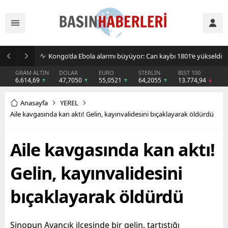
Kongo’da Ebola alarmı büyüyor: Can kaybı 1801’e yükseldi
GRAM ALTIN
DOLAR
EURO
STERLİN
BIST 100
6.614,69
47,7050
55,0521
64,2055
13.774,94
Anasayfa
YEREL
Aile kavgasında kan aktı! Gelin, kayınvalidesini bıçaklayarak öldürdü
Aile kavgasında kan aktı!
Gelin, kayınvalidesini
bıçaklayarak öldürdü
Sinopun Ayancık ilçesinde bir gelin, tartıştığı