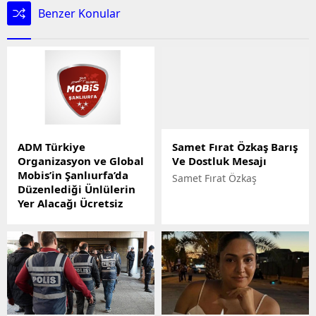
Benzer Konular
ADM Türkiye
Samet Fırat Özkaş Barış
Organizasyon ve Global
Ve Dostluk Mesajı
Mobis’in Şanlıurfa’da
Samet Fırat Özkaş
Düzenlediği Ünlülerin
Yer Alacağı Ücretsiz
Motosiklet Festivali
Başlıyor
ADM Türkiye
Organizasyon ve Global
Mobis’in Şanlıurfa’da
Düzenlediği Ünlülerin Yer
Alacağı Ücretsiz