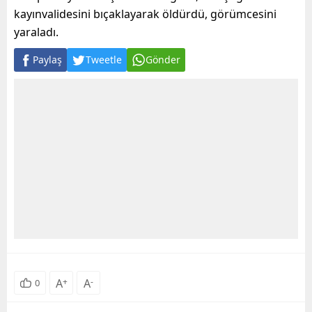
kayınvalidesini bıçaklayarak öldürdü, görümcesini
yaraladı.
Paylaş
Tweetle
Gönder
A
+
A
-
0