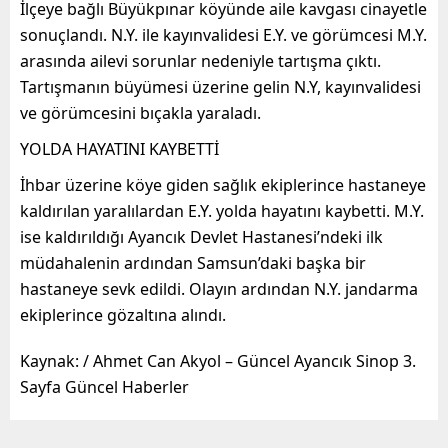
İlçeye bağlı Büyükpınar köyünde aile kavgası cinayetle
sonuçlandı. N.Y. ile kayınvalidesi E.Y. ve görümcesi M.Y.
arasında ailevi sorunlar nedeniyle tartışma çıktı.
Tartışmanın büyümesi üzerine gelin N.Y, kayınvalidesi
ve görümcesini bıçakla yaraladı.
YOLDA HAYATINI KAYBETTİ
İhbar üzerine köye giden sağlık ekiplerince hastaneye
kaldırılan yaralılardan E.Y. yolda hayatını kaybetti. M.Y.
ise kaldırıldığı Ayancık Devlet Hastanesi’ndeki ilk
müdahalenin ardından Samsun’daki başka bir
hastaneye sevk edildi. Olayın ardından N.Y. jandarma
ekiplerince gözaltına alındı.
Kaynak: / Ahmet Can Akyol – Güncel Ayancık Sinop 3.
Sayfa Güncel Haberler