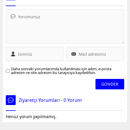
dayadı ve intihar
derinliğinde
girişiminde bulundu.
gerçekleşirken,
Şahıs daha sonra
vatandaşlar kısa süreli
gözaltına alındı.
panik yaşadı.
Daha sonraki yorumlarımda kullanılması için adım, e-posta
adresim ve site adresim bu tarayıcıya kaydedilsin.
Ziyaretçi Yorumları - 0 Yorum
Henüz yorum yapılmamış.