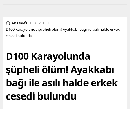
Anasayfa
YEREL
D100 Karayolunda şüpheli ölüm! Ayakkabı bağı ile asılı halde erkek
cesedi bulundu
D100 Karayolunda
şüpheli ölüm! Ayakkabı
bağı ile asılı halde erkek
cesedi bulundu
Kocaelinin Çayırova ilçesinde D100 Karayolu üzerinde
bulunan ağaçlık alanda ağaca asılı halde erkek cesedi
bulundu. Şüpheli bulunan ölümde erkek şahsın kendi