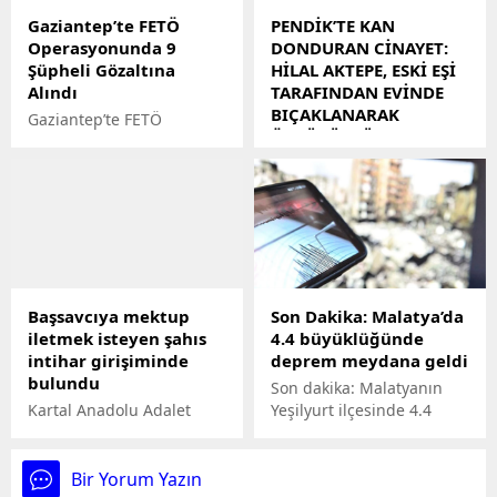
Motosiklet Festivali
Gaziantep’te FETÖ
PENDİK’TE KAN
Başlıyor
Operasyonunda 9
DONDURAN CİNAYET:
Şüpheli Gözaltına
HİLAL AKTEPE, ESKİ EŞİ
Alındı
TARAFINDAN EVİNDE
BIÇAKLANARAK
Gaziantep’te FETÖ
ÖLDÜRÜLDÜ
Operasyonunda 9 Şüpheli
Gözaltına Alındı
Pendik'te N.S.D., eski eşi
Hilal Aktepe'yi 4
çocuğunun gözü önünde
bıçaklayarak katletti.
Cinayetin ardından kaçan
N.S.D.'nin, eski eşine daha
önce de saldırdığı
Başsavcıya mektup
Son Dakika: Malatya’da
öğrenildi.
iletmek isteyen şahıs
4.4 büyüklüğünde
intihar girişiminde
deprem meydana geldi
bulundu
Son dakika: Malatyanın
Kartal Anadolu Adalet
Yeşilyurt ilçesinde 4.4
Sarayında başsavcıya
büyüklüğünde deprem
mektup iletmek isteyen bir
meydana geldi. Sarsıntı
şahıs silahı boynuna
yerin 12.1 kilometre
Bir Yorum Yazın