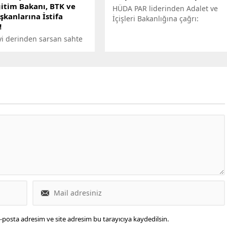
ğitim Bakanı, BTK ve
HÜDA PAR liderinden Adalet ve
kanlarına İstifa
İçişleri Bakanlığına çağrı:
!
yi derinden sarsan sahte
skandalı üzerine CHP,
l Üniversitesi önünde sert
n açıklaması
ştirdi.
-posta adresim ve site adresim bu tarayıcıya kaydedilsin.