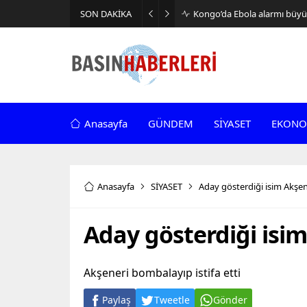
SON DAKİKA
Kongo’da Ebola alarmı büyüy
Anasayfa
GÜNDEM
SİYASET
EKONO
Anasayfa
SİYASET
Aday gösterdiği isim Akşen
Aday gösterdiği isim
Akşeneri bombalayıp istifa etti
Paylaş
Tweetle
Gönder