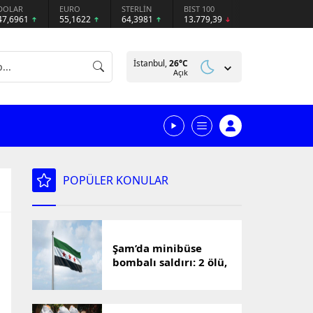
DOLAR
EURO
STERLİN
BIST 100
47,6961
55,1622
64,3981
13.779,39
İstanbul,
26
°C
Açık
POPÜLER KONULAR
Şam’da minibüse
bombalı saldırı: 2 ölü,
13 yaralı