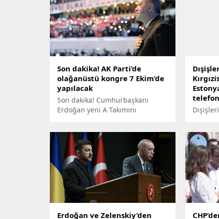
Son dakika! AK Parti’de
Dışişle
olağanüstü kongre 7 Ekim’de
Kırgızi
yapılacak
Estony
telefo
Son dakika! Cumhurbaşkanı
Erdoğan yeni A Takımını
Dışişler
oluşturmak için düğmeye
Kırgız 
basarken, AK Parti Genel Başkan
Estonyal
Yardımcısı Hamza Dağ katıldığı
görüşer
yayında partinin olağanüstü
tebrik e
kongresinin 7 Ekimde
gerçekleştirileceğini açıkladı.
Yerel seçim hazırlıklarına da
değinen Dağ, kasım ayından
itibaren adayların belli olacağını
söyledi.
Erdoğan ve Zelenskiy’den
CHP’de