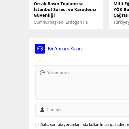
Ortak Basın Toplantısı:
Milli E
İstanbul Süreci ve Karadeniz
YÖK Baş
Güvenliği
Çağrısı
Cumhurbaşkanı Erdoğan ile
Türkiye’
Ukrayna Devlet Başkanı Zelenskiy
e-imza 
Beştepe'de görüştü. Görüşme
İstanbu
sonrası iki lider ortak basın
bir bası
toplantısı düzenledi.
gerçekle
Bir Yorum Yazın
Cumhurbaşkanı Erdoğan,
Bölgede akan kanın durmasını
arzu eden tüm ortaklarımızdan
da İstanbul sürecine yönelik
yapıcı yaklaşım sergilemelerini
bekliyoruz ifadelerini kullandı.
Daha sonraki yorumlarımda kullanılması için adım, e