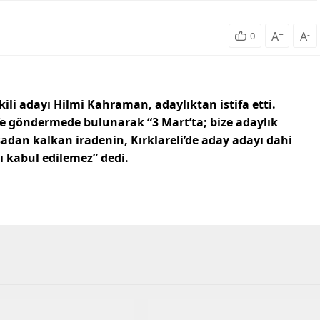
A
+
A
-
0
ekili adayı Hilmi Kahraman, adaylıktan istifa etti.
e göndermede bulunarak “3 Mart’ta; bize adaylık
an kalkan iradenin, Kırklareli’de aday adayı dahi
ı kabul edilemez” dedi.