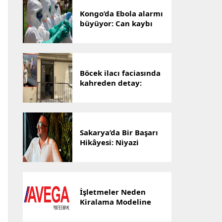
Kongo’da Ebola alarmı
büyüyor: Can kaybı
1801’e yükseldi
Böcek ilacı faciasında
kahreden detay:
Hayatını kaybeden
Yusuf Talha,
hastanenin ilk
bebeğiydi
Sakarya’da Bir Başarı
Hikâyesi: Niyazi
Cihan’ın Ticaret
Yolculuğu Markalara
Dönüştü
İşletmeler Neden
Kiralama Modeline
Yöneliyor? AVEGA’dan
Esnek Temizlik