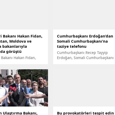
ri Bakanı Hakan Fidan,
Cumhurbaşkanı Erdoğan’dan
stan, Moldova ve
Somali Cumhurbaşkanı’na
a bakanlarıyla
taziye telefonu
nda görüştü
Cumhurbaşkanı Recep Tayyip
i Bakanı Hakan Fidan,
Erdoğan, Somali Cumhurbaşkanı
Cumhuriyeti, Moldova ve
Muhammed Abdullah Fermacuyu
ı bakanlarla telefonda
telefonla arayarak Somalililere
ek yeni görevi nedeniyle
taziyelerini iletti.
dildi.
n Ulaştırma Bakanı,
Bu provokatörleri tespit edin