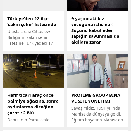
bulundu. Ağır yaralanan
adımlar atmaya başladı.
çift tedaviye alındı.
İstanbulun ardından
Ankara Valiliği de orman
Türkiye’den 22 ilçe
9 yaşındaki kız
yangınlarının önlenmesi
‘sakin şehir’ listesinde
çocuğuna istismar!
amacıyla, bazı piknik ve
Suçunu kabul eden
mesire alanları dışında
Uluslararası Cittaslow
sapığın savunması da
ormanlık alanlara
Birliğinin sakin şehir
akıllara zarar
girişlerin 30 Eylüle kadar
listesine Türkiyedeki 17
yasaklandığını duyurdu.
ilin 22 ilçesi girmeyi
Tokatta 9 yaşındaki kız
başardı. Türkiye listesine
çocuğuna 3 yıldır cinsel
girmek için adaylık
istismarda bulunan kişi,
başvurusu yapan ve
emniyetteki sorgusunda
kriterlerle ilgili inceleme
suçunu kabul etti. Kız
süreçleri devam eden 8
çocuğuna ilk başlarda
ilçe ise listeye girmek için
cinsel içerikli görüntüler
gün sayıyor.
izlettiğini belirten zanlı,
Hafif ticari araç önce
PROTİME GROUP BİNA
"Kabul ettiği zamanlarda
palmiye ağacına, sonra
VE SİTE YÖNETİMİ
ilişkiye giriyordum. Kaç
aydınlatma direğine
kez ilişkiye girdiğimizin
Savaş Yıldız, 1991 yılında
çarptı: 2 ölü
sayısını hatırlamıyorum.
Manisa'da dünyaya geldi.
Ona da Hiç kimseye
Denizlinin Pamukkale
Eğitim hayatına Manisa'da
söyleme beni hapse
ilçesinde gece saatlerinde
başladı ve ilerleyen
atarlar diyordum. Suç