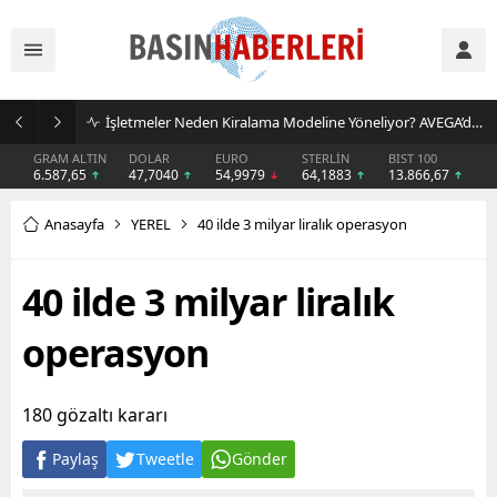
İşletmeler Neden Kiralama Modeline Yöneliyor? AVEGA’dan Esnek Temizlik Çözümü
GRAM ALTIN
DOLAR
EURO
STERLİN
BIST 100
6.587,65
47,7040
54,9979
64,1883
13.866,67
Anasayfa
YEREL
40 ilde 3 milyar liralık operasyon
40 ilde 3 milyar liralık
operasyon
180 gözaltı kararı
Paylaş
Tweetle
Gönder