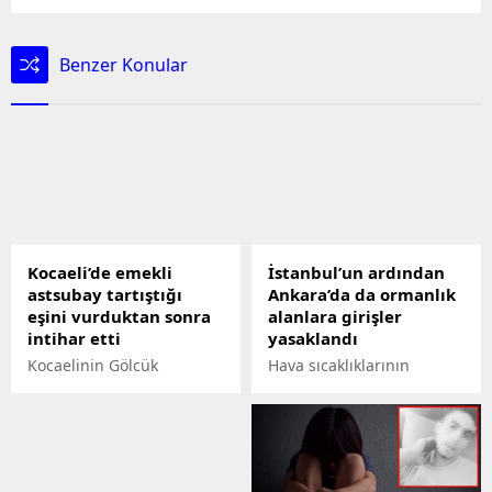
Benzer Konular
Kocaeli’de emekli
İstanbul’un ardından
astsubay tartıştığı
Ankara’da da ormanlık
eşini vurduktan sonra
alanlara girişler
intihar etti
yasaklandı
Kocaelinin Gölcük
Hava sıcaklıklarının
ilçesinde emekli astsubay
artmasıyla birlikte orman
Mevlüt Taşkın, tartıştığı
yangını tehlikesi ortaya
eşi Nimet Taşkını
çıkarken, valilikler de
tabancayla ağır yaralayıp
yaşanabilecek
intihar girişiminde
olumsuzluklara karşı kritik