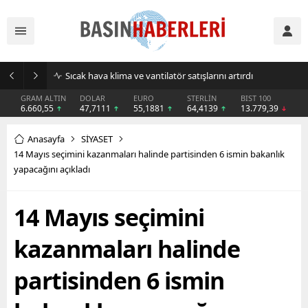
Sıcak hava klima ve vantilatör satışlarını artırdı
GRAM ALTIN
DOLAR
EURO
STERLİN
BIST 100
6.660,55
47,7111
55,1881
64,4139
13.779,39
Anasayfa
SİYASET
14 Mayıs seçimini kazanmaları halinde partisinden 6 ismin bakanlık
yapacağını açıkladı
14 Mayıs seçimini
kazanmaları halinde
partisinden 6 ismin