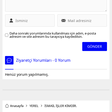
Kürşad Zorlu ve Koray
Buldan, seçimde her ilde
Aydın isimleri üzerinde
kendi adaylarını
durulurken, İstanbulda
çıkaracaklarını açıkladı.
ise Buğra Kavuncu ve
ekonomist Bilge Yılmazın
adı geçiyor. Bilge Yılmaz,
Daha sonraki yorumlarımda kullanılması için adım, e-posta
Millet İttifakının genel
adresim ve site adresim bu tarayıcıya kaydedilsin.
seçimleri...
Ziyaretçi Yorumları - 0 Yorum
Henüz yorum yapılmamış.
Anasayfa
YEREL
İSMAİL İŞLER KİMDİR.