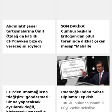
Abdüllatif Şener
SON DAKİKA:
tartışmalarına Ümit
Cumhurbaşkanı
Özdağ da katıldı:
Erdoğan’dan ödül
CHP’deyken bize oy
töreninde dikkat çeken
vereceğini söyledi
mesaj! ”Mahalle
baskısını
Cumhurbaşkanlığı
reddediyoruz”
seçimlerinin ilk turunda
Sinan Oğana oy verip
Cumhurbaşkanı Recep
ikinci turda ise geçersiz oy
Tayyip Erdoğan, Kültür
kullandığını söyleyen eski
Bakanlığı Özel Ödülleri
CHP Milletvekili Abdüllatif
töreninde yaptığı
Şener ile ilgili Zafer Partisi
açıklamada, "Uzun yıllar
Genel Başkanı Ümit
boyunca kültür sanat
CHP’den İmamoğlu’na
İmamoğlu’ndan ‘Sahte
Özdağdan çok çarpıcı bir
camiamızı esir alan,
“değişim” göndermesi:
Diploma’ Tepkisi!
açıklama geldi. Özdağ,
Türkiyenin zengin kültür
Biz ne yapacaksak
"Abdüllatif Şener CHP
iklimini tek tipleştiren
Tutuklu bulunan İstanbul
ayrılarak değil,
milletvekiliyken bize oy
mahalle baskısını
Büyükşehir Belediye
birleşerek yapacağız