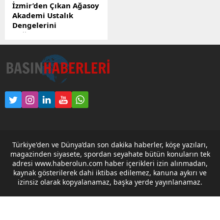
İzmir’den Çıkan Ağasoy
Akademi Ustalık
Dengelerini
Değiştiriyor
Türkiye’de otomotiv
sektöründe yıllardır
konuşulan “nitelikli usta
açığı” tartışmasına
İzmir’den güçlü bir yanıt
geldi. Ağasoy Akademi,
klasik sanayi kurslarının
çok ötesine geçerek adeta
yeni bir ustalık devrimi
başlattı. Bu dönüşümün
Türkiye'den ve Dünya’dan son dakika haberler, köşe yazıları,
arkasındaki isim ise
magazinden siyasete, spordan seyahate bütün konuların tek
sektörün yakından
adresi www.haberolun.com haber içerikleri izin alınmadan,
tanıdığı Sait Usta. Yurt
kaynak gösterilerek dahi iktibas edilemez, kanuna aykırı ve
dışında hibrit ve elektrikli
izinsiz olarak kopyalanamaz, başka yerde yayınlanamaz.
araç teknolojileri üzerine
aldığı eğitimlerle dikkat
çeken...