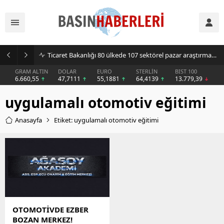
Ticaret Bakanlığı 80 ülkede 107 sektörel pazar araştırması hazırladı
GRAM ALTIN
DOLAR
EURO
STERLİN
BIST 100
6.660,55
47,7111
55,1881
64,4139
13.779,39
uygulamalı otomotiv eğitimi
Anasayfa
Etiket: uygulamalı otomotiv eğitimi
OTOMOTİVDE EZBER
BOZAN MERKEZ!