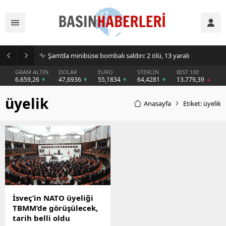
Şam’da minibüse bombalı saldırı: 2 ölü, 13 yaralı
GRAM ALTIN
DOLAR
EURO
STERLİN
BIST 100
6.659,26
47,6936
55,1834
64,4281
13.779,39
üyelik
Anasayfa
Etiket: üyelik
İsveç’in NATO üyeliği
TBMM’de görüşülecek,
tarih belli oldu