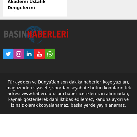
Akademi Ustalık
Dengelerini
Değiştiriyor
Türkiye’de otomotiv
sektöründe yıllardır
konuşulan “nitelikli usta
açığı” tartışmasına
İzmir’den güçlü bir yanıt
geldi. Ağasoy Akademi,
klasik sanayi kurslarının
çok ötesine geçerek adeta
yeni bir ustalık devrimi
başlattı. Bu dönüşümün
Türkiye'den ve Dünya’dan son dakika haberler, köşe yazıları,
arkasındaki isim ise
magazinden siyasete, spordan seyahate bütün konuların tek
sektörün yakından
adresi www.haberolun.com haber içerikleri izin alınmadan,
tanıdığı Sait Usta. Yurt
kaynak gösterilerek dahi iktibas edilemez, kanuna aykırı ve
dışında hibrit ve elektrikli
izinsiz olarak kopyalanamaz, başka yerde yayınlanamaz.
araç teknolojileri üzerine
aldığı eğitimlerle dikkat
çeken...