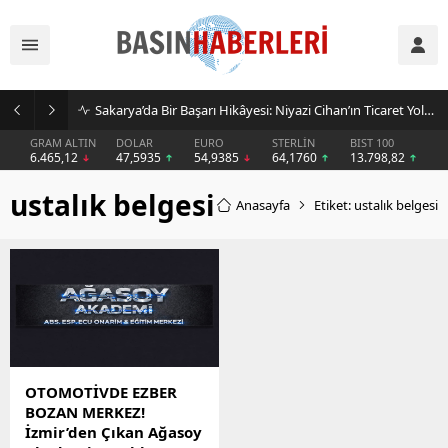
Sakarya’da Bir Başarı Hikâyesi: Niyazi Cihan’ın Ticaret Yolculuğu Markalara Dönüştü
GRAM ALTIN
DOLAR
EURO
STERLİN
BIST 100
6.465,12
47,5935
54,9385
64,1760
13.798,82
ustalık belgesi
Anasayfa
Etiket: ustalık belgesi
OTOMOTİVDE EZBER
BOZAN MERKEZ!
İzmir’den Çıkan Ağasoy