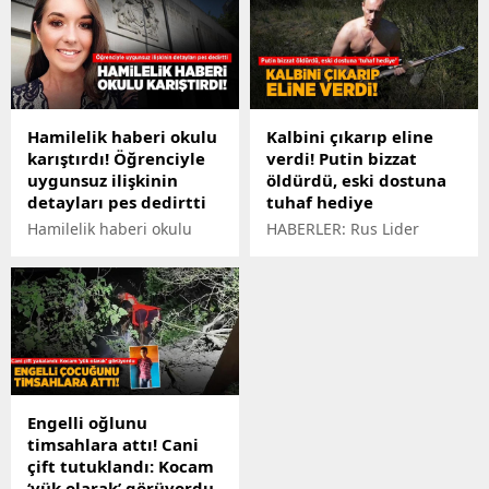
zorlanan halk için
kalma savaşının detayları
direnmeleri halinde 'vur'
arasında, ölüm numarası
emri verildi. Gazetecilerin
ve ağızdan sızan kanlar
araştırmasıyla ortaya
var...
çıkan uydu görüntüleri ise
şoke etti. Bölgede, evler,
Hamilelik haberi okulu
Kalbini çıkarıp eline
okullar ve hastaneler
karıştırdı! Öğrenciyle
verdi! Putin bizzat
haritadan silindi.
uygunsuz ilişkinin
öldürdü, eski dostuna
detayları pes dedirtti
tuhaf hediye
Hamilelik haberi okulu
HABERLER: Rus Lider
karıştırdı! Öğrenciyle
Putin'in yıllar önce bir av
uygunsuz ilişkinin
gezisinde Berlusconi'ye
detayları pes dedirtti
vurulan geyiğin kalbini
hediye ettiği ortaya çıktı...
Engelli oğlunu
timsahlara attı! Cani
çift tutuklandı: Kocam
‘yük olarak’ görüyordu