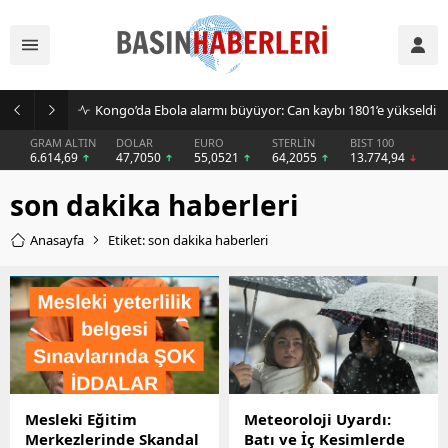
Kongo’da Ebola alarmı büyüyor: Can kaybı 1801’e yükseldi
GRAM ALTIN
DOLAR
EURO
STERLİN
BIST 100
6.614,69
47,7050
55,0521
64,2055
13.774,94
son dakika haberleri
Anasayfa
Etiket: son dakika haberleri
Mesleki Eğitim
Meteoroloji Uyardı:
Merkezlerinde Skandal
Batı ve İç Kesimlerde