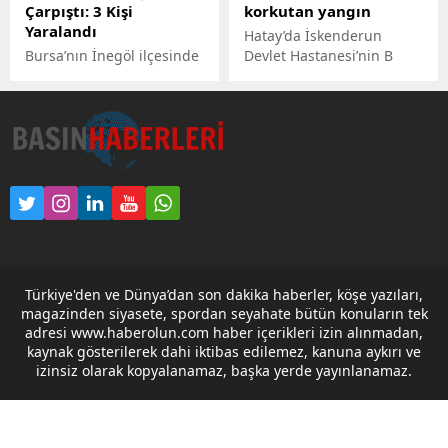
Çarpıştı: 3 Kişi
korkutan yangın
Yaralandı
Hatay’da İskenderun
Bursa’nın İnegöl ilçesinde
Devlet Hastanesi’nin B
iki hafif ticari aracın
Blok bahçesinde poliklinik
çarpıştığı kazada 3 kişi
olarak kullanılan, 3
yaralandı.
konteyner, çıkan yangında
kullanılamaz hale geldi.
Türkiye'den ve Dünya’dan son dakika haberler, köşe yazıları,
magazinden siyasete, spordan seyahate bütün konuların tek
adresi www.haberolun.com haber içerikleri izin alınmadan,
kaynak gösterilerek dahi iktibas edilemez, kanuna aykırı ve
izinsiz olarak kopyalanamaz, başka yerde yayınlanamaz.