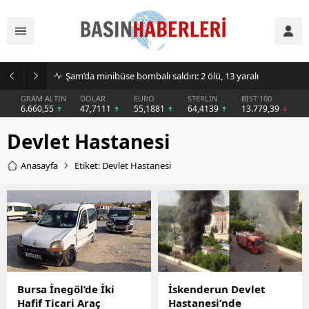
Şam’da minibüse bombalı saldırı: 2 ölü, 13 yaralı
GRAM ALTIN
DOLAR
EURO
STERLİN
BIST 100
6.660,55
47,7111
55,1881
64,4139
13.779,39
Devlet Hastanesi
Anasayfa
Etiket: Devlet Hastanesi
Bursa İnegöl’de İki
İskenderun Devlet
Hafif Ticari Araç
Hastanesi’nde